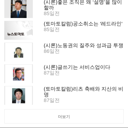
(시론)좋은 조직은 왜 ‘설명’을 많이
할까
85일전
(토마토칼럼)공소취소는 '레드라인'
85일전
(시론)노동권의 질주와 성과급 투쟁
86일전
(시론)글쓰기는 서비스업이다
87일전
(토마토칼럼)리츠 축배와 지산의 비
명
87일전
더보기