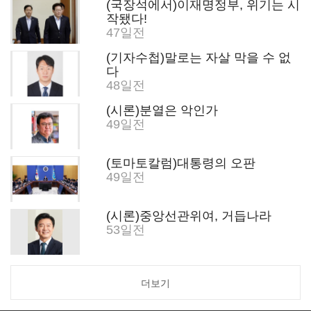
(국장석에서)이재명정부, 위기는 시
작됐다!
47일전
(기자수첩)말로는 자살 막을 수 없
다
48일전
(시론)분열은 악인가
49일전
(토마토칼럼)대통령의 오판
49일전
(시론)중앙선관위여, 거듭나라
53일전
더보기