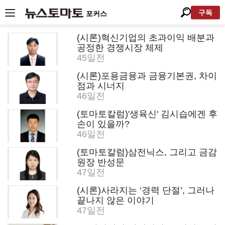
구독
포커스
(시론)혁신기업의 초과이익 배분과
공정한 경쟁시장 체제
45일전
(시론)포용금융과 금융기본권, 차이
점과 시너지
46일전
(토마토칼럼)'생육신' 김시습에겐 후
손이 있을까?
46일전
(토마토칼럼)삼전닉스, 그리고 금감
원장 반성문
47일전
(시론)사라지는 ‘경력 단절’, 그러나
끝나지 않은 이야기
47일전