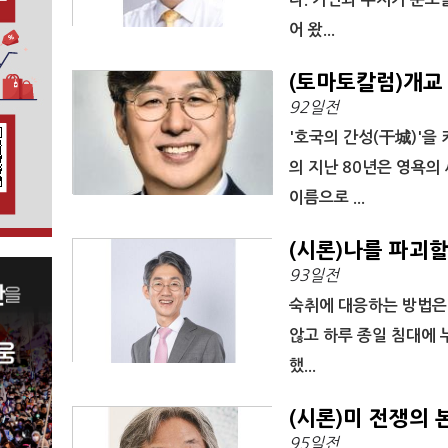
어 왔...
(토마토칼럼)개교
92일전
'호국의 간성(干城)'을
의 지난 80년은 영욕의
이름으로 ...
(시론)나를 파괴할
93일전
숙취에 대응하는 방법은 
않고 하루 종일 침대에 누
했...
(시론)미 전쟁의 
95일전