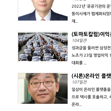
2022년 ‘공공기관의 
동이사제가 법제화되었다
재...
(토마토칼럼)이익
104일전
성과급을 둘러싼 삼성전자
노조가 23일 영업이익 
대회를 ...
(시론)온라인 플
107일전
일상이 온라인 플랫폼을
으로 택시를 호출하고, 
온라...