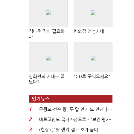
집다운 집이 필요하
편의점 전성시대
다
영화관의 시대는 끝
"CD로 구워오세요"
났다?
인기뉴스
1
구광모-젠슨 황, 두 달 만에 또 만난다…
로봇·AI 등 논...
2
비트코인도 국가자산으로…'보관·평가·
처분' 기준은 ...
3
(현장+)"팔 생각 접고 호가 높여