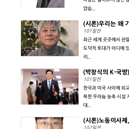
았습...
(시론)우리는 왜
101일전
최근 세계 곳곳에서 관찰
도덕적 토대가 어디에 
리...
(박창식의 K-국방
101일전
한국과 미국 사이에 외
북한 우라늄 농축 시설 
대...
(시론)노동이사제,
102일전