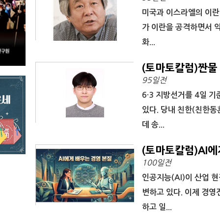
미국과 이스라엘의 이란 
가 이란을 공격하면서 약
화...
(토마토칼럼)짠물
95일전
6·3 지방선거를 4일 
있다. 당내 친한(친한동
데 송...
(토마토칼럼)AI
100일전
인공지능(AI)이 산업 
변하고 있다. 이제 경영
하고 일...