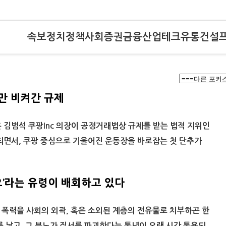
속보
정치
정책
사회
증권
금융
산업
테크
유통
건설
만 비켜간 규제
김범석 쿠팡Inc 의장이 공정거래법상 규제를 받는 법적 지위인
되면서, 쿠팡 중심으로 기울어진 운동장을 바로잡는 첫 단추가
오’라는 유령이 배회하고 있다
폭력을 사회의 외곽, 혹은 소외된 계층의 전유물로 치부하곤 한
를 낳고, 그 분노가 질서를 파괴한다는 통념이 오랜 시간 통용되