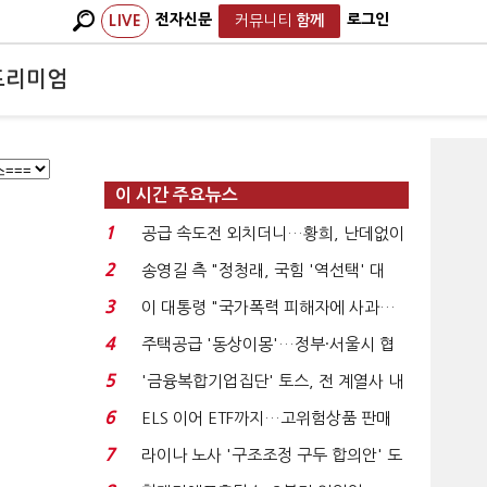
전자신문
로그인
LIVE
커뮤니티
함께
프리미엄
이 시간 주요뉴스
1
공급 속도전 외치더니…황희, 난데없이
'폐버스 리모델링...
2
송영길 측 "정청래, 국힘 '역선택' 대
상…민주당 대표로 총...
3
이 대통령 "국가폭력 피해자에 사과…
적극적 조사로 진...
4
주택공급 '동상이몽'…정부·서울시 협
력 없으면 '공수표'...
5
'금융복합기업집단' 토스, 전 계열사 내
부통제 표준화 ...
6
ELS 이어 ETF까지…고위험상품 판매
제동 걸린 은행 ...
7
라이나 노사 '구조조정 구두 합의안' 도
출