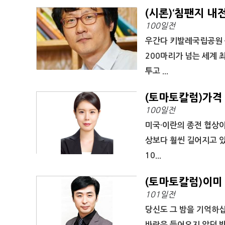
(시론)‘침팬지 내
100일전
우간다 키발레국립공원 응
200마리가 넘는 세계 
투고 ...
(토마토칼럼)가격
100일전
미국·이란의 종전 협상이
상보다 훨씬 길어지고 있
10...
(토마토칼럼)이미
101일전
당신도 그 밤을 기억하십
바람은 들어오지 않던 밤