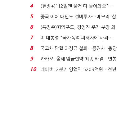
요"…'덜 똘똘한 한 채' 20...
4
(현장+)"12일엔 물건 다 들어와요"…
빈 매대 채우며 문 연 ...
5
중국 이어 대만도 설비투자…메모리 ‘삼
국전쟁’
6
(특징주)윙입푸드, 경영진 주가 부양 의
지에 상한가...
7
이 대통령 "국가폭력 피해자에 사과…
적극적 조사로 진...
8
국고채 담합 과징금 철퇴…증권사 '충당
금 폭탄' 우려...
9
카카오, 올해 임금협약 최종 타결…연봉
6.3% 인상·격려...
10
네이버, 2분기 영업익 5203억원…전년
비 0.2% 감소...