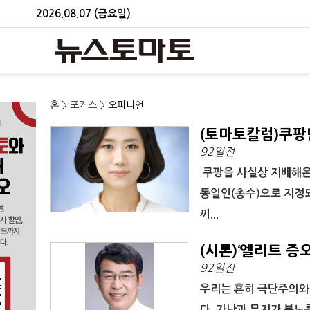
2026.08.07 (금요일)
홈
> 포커스 >
오피니언
(토마토칼럼)쿠팡
92일전
쿠팡을 사실상 지배해온 
동일인(총수)으로 지정
끼...
(시론)‘엘리트 증
92일전
우리는 흔히 극단주의와 
다. 가난과 무지가 분노