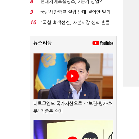
8
현대지에프홀딩스, 2분기 영업익
15.6%↑…500억 규모 ...
9
국군사관학교 설립 반대 결의안 발의…
유용원 "정치적 ...
10
"국힘 흑색선전, 자본시장 신뢰 흔들
어"…"김용범 경질하...
뉴스리듬
비트코인도 국가자산으로…'보관·평가·처
분' 기준은 숙제