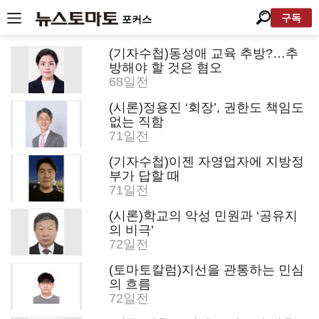
구독
포커스
(기자수첩)동성애 교육 추방?…추
방해야 할 것은 혐오
68일전
(시론)정용진 ‘회장’, 권한도 책임도
없는 직함
71일전
(기자수첩)이젠 자영업자에 지방정
부가 답할 때
71일전
(시론)학교의 악성 민원과 ‘공유지
의 비극’
72일전
(토마토칼럼)지선을 관통하는 민심
의 흐름
72일전