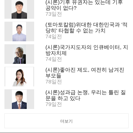
(시론)기후 유권자는 있는데 기후
공약이 없다?
73일전
(토마토칼럼)위대한 대한민국과 '적
당히' 타협할 수 없는 가치
74일전
(시론)국가지도자의 인큐베이터, 지
방자치제
74일전
(시론)좋아진 제도, 여전히 남겨진
부모들
78일전
(시론)성과급 논쟁, 우리는 틀린 질
문을 하고 있다
79일전
더보기