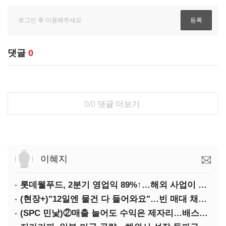
댓글
0
0/0
댓글 더보기
이혜지
롯데웰푸드, 2분기 영업익 89%↑…해외 사업이 실적 견인
(현장+)"12일엔 물건 다 들어와요"…빈 매대 채우며 문 연 홈플러스
(SPC 민낯)②매출 늘어도 수익은 제자리…배스킨라빈스 점주 '속앓이'