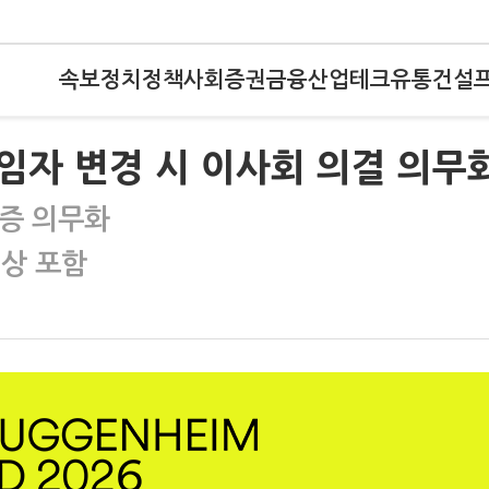
속보
정치
정책
사회
증권
금융
산업
테크
유통
건설
임자 변경 시 이사회 의결 의무
인증 의무화
대상 포함