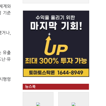
리체계와
정 기준
됐거나,
는 유출
도난·유
 시행령
뉴스북