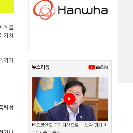
 체계를
을 거쳐
3일까지
뉴스리듬
 독립성
비트코인도 국가자산으로…'보관·평가·처
정하거나
분' 기준은 숙제