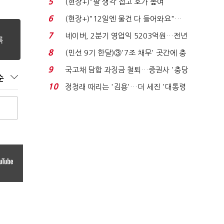
5
(현장+)"팔 생각 접고 호가 높여
요"…'덜 똘똘한 한 채' 20...
6
(현장+)"12일엔 물건 다 들어와요"…
빈 매대 채우며 문 연 ...
7
네이버, 2분기 영업익 5203억원…전년
비 0.2% 감소...
8
(민선 9기 한달)③'7조 채무' 곳간에 충
격…추미애, 20년...
9
국고채 담합 과징금 철퇴…증권사 '충당
순
금 폭탄' 우려...
10
정청래 때리는 '김용'…더 세진 '대통령
최측근' 입...