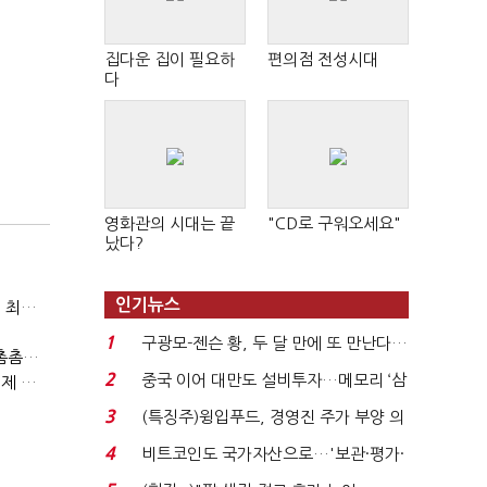
집다운 집이 필요하
편의점 전성시대
다
영화관의 시대는 끝
"CD로 구워오세요"
났다?
인기뉴스
두나무, 경찰청 압수 가상자산 보관 맡는다…커스터디 사업 최종 낙찰
1
구광모-젠슨 황, 두 달 만에 또 만난다…
게임산업법 전면 손질 공감대…"낡은 규제 걷고 안전장치 촘촘히 해야"
로봇·AI 등 논...
2
중국 이어 대만도 설비투자…메모리 ‘삼
(최홍규의 피지컬 AI)로봇이 사람을 먹여 살린다, 그런데 언제 먹여야 할지는 모른다
국전쟁’
3
(특징주)윙입푸드, 경영진 주가 부양 의
지에 상한가...
4
비트코인도 국가자산으로…'보관·평가·
처분' 기준은 ...