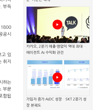
. 부득
1800
 공공시
카카오, 2분기 매출·영업익 역대 최대…
에이전트 AI 수익화 관건
보고 있
는 취지
고시하는
스 부문
 포함됩
가입자 증가·AIDC 성장…SKT 2분기 성
장 본궤도