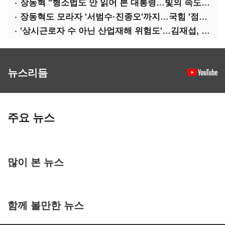
장동혁 "형소법도 안 읽어 본 대통령…빛의 속도로 무너질 것"
장동혁도 모라자 '서범수·진종오'까지…국힘 '점입가경'
'상시근로자 수 아닌 산업재해 위험도'…김재섭, 산재예방 지원기준 손질
뉴스리듬
주요 뉴스
많이 본 뉴스
함께 볼만한 뉴스