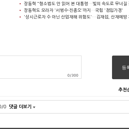
장동혁 "형소법도 안 읽어 본 대통령…빛의 속도로 무너질 
장동혁도 모라자 '서범수·진종오'까지…국힘 '점입가경'
0
/
300
추천
0/0
댓글 더보기