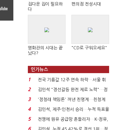
집다운 집이 필요하
편의점 전성시대
다
영화관의 시대는 끝
"CD로 구워오세요"
났다?
인기뉴스
1
전국 기름값 12주 연속 하락…서울 휘
발윳값 1909원...
2
김민석 "경선갈등 완전 제로 노력"…정
청래 "반명 공세 사...
3
'정청래 책임론' 꺼낸 친명계…친청계
는 추가투표 때리기...
4
김민석, 제주·인천서 승리…누적 득표율
'1위 탈환'(종합)...
5
전쟁에 원유 공급망 흔들리자…K-정유,
에너지안보 핵심...
6
김민석, 누적 45.42%로 경선 1위…정