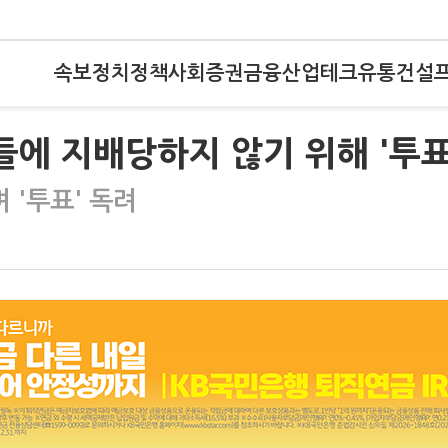
속보
정치
정책
사회
증권
금융
산업
테크
유통
건설
들에 지배당하지 않기 위해 '투표
 '투표' 독려