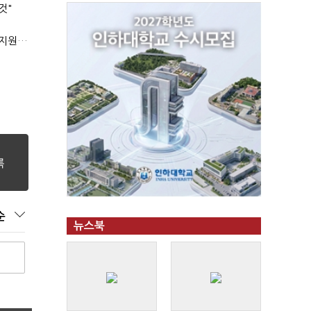
것"
'상시근로자 수 아닌 산업재해 위험도'…김재섭, 산재예방 지원기준 손질
순
뉴스북