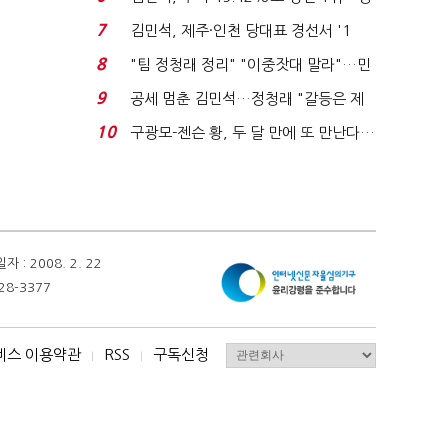
청래와 격차 0.86%p(...
7
김민석, 제주·인천 당대표 경선서 '1
위'(1보)...
8
"팀 정청래 정리" "이중잣대 말라"…민
주 최고위원 계파 다...
9
공세 멈춘 김민석…정청래 "갈등은 제
가 수습"
10
구광모-젠슨 황, 두 달 만에 또 만난다…
로봇·AI 등 논...
 2008. 2. 22
28-3377
비스 이용약관
RSS
구독신청
I
I