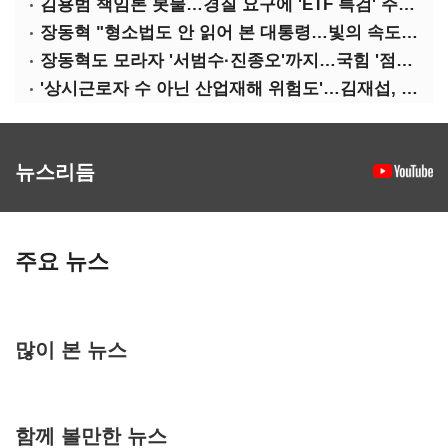
김용범 책임론 봇물…경질 요구에 'ETF 특검' 주장까지
장동혁 "형소법도 안 읽어 본 대통령…빛의 속도로 무너질 것"
장동혁도 모라자 '서범수·진종오'까지…국힘 '점입가경'
'상시근로자 수 아닌 산업재해 위험도'…김재섭, 산재예방 지원기준 손질
뉴스리듬
주요 뉴스
많이 본 뉴스
함께 볼만한 뉴스