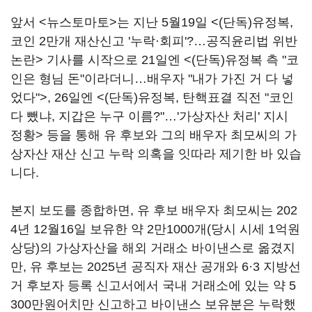
앞서 <뉴스토마토>는 지난 5월19일 <
(단독)유정복,
코인 2만개 재산신고 '누락·회피'?…공직윤리법 위반
논란
> 기사를 시작으로 21일엔 <
(단독)유정복 측 "코
인은 형님 돈"이라더니…배우자 "내가 가진 거 다 넣
었다"
>, 26일엔 <
(단독)유정복, 탄핵표결 직전 "코인
다 뺐냐, 지갑은 누구 이름?"…'가상자산 처리' 지시
정황
> 등을 통해 유 후보와 그의 배우자 최모씨의 가
상자산 재산 신고 누락 의혹을 잇따라 제기한 바 있습
니다.
본지 보도를 종합하면, 유 후보 배우자 최모씨는 202
4년 12월16일 보유한 약 2만1000개(당시 시세 1억원
상당)의 가상자산을 해외 거래소 바이낸스로 옮겼지
만, 유 후보는 2025년 공직자 재산 공개와 6·3 지방선
거 후보자 등록 신고서에서 국내 거래소에 있는 약 5
300만원어치만 신고하고 바이낸스 보유분은 누락했