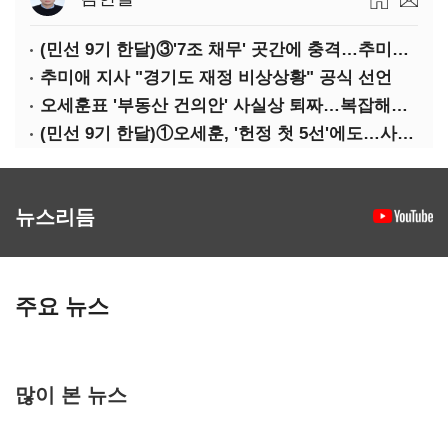
(민선 9기 한달)③'7조 채무' 곳간에 충격…추미애, 20년만에 '비상재정' 선언 승부수
추미애 지사 "경기도 재정 비상상황" 공식 선언
오세훈표 '부동산 건의안' 사실상 퇴짜…복잡해진 '재개발 31만호' 셈법
(민선 9기 한달)①오세훈, '헌정 첫 5선'에도…사법리스크·여소야대에 발목
뉴스리듬
주요 뉴스
많이 본 뉴스