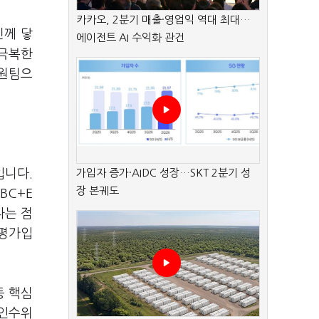
카카오, 2분기 매출·영업익 역대 최대…
민께 닿
에이전트 AI 수익화 관건
 극복한
 원팀으
입니다.
가입자 증가·AIDC 성장…SKT 2분기 성
장 본궤도
BC+E
다는 점
 평가입
등 핵심
 인수위