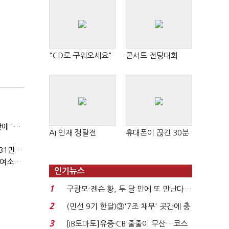
"CD로 구워오세요"
콘서트 전당대회
(민선 9기 한달)③'7조 채무' 곳간에 충격…추미애, 20년만에 '비상재정' 선언 승부수
AI 인재 쟁탈전
휴대폰이 끊긴 30분
오세훈표 '부동산 건의안' 사실상 퇴짜…복잡해진 '재개발 31만호' 셈법
(민선 9기 한달)①오세훈, '헌정 첫 5선'에도…사법리스크·여소야대에 발목
인기뉴스
1
구광모-젠슨 황, 두 달 만에 또 만난다…
로봇·AI 등 논...
2
(민선 9기 한달)③'7조 채무' 곳간에 충
격…추미애, 20년...
3
[IB토마토]유증·CB 줄줄이 무산…코스