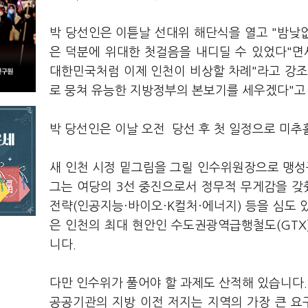
박 당선인은 이튿날 선대위 해단식을 열고 "밤낮
은 덕분에 위대한 첫걸음을 내디딜 수 있었다"면
대한민국처럼 이제 인천이 비상할 차례"라고 강조
로 뭉쳐 유능한 지방정부의 본보기를 세우겠다"고
박 당선인은 이날 오전 당선 후 첫 일정으로 미
새 인천 시정 밑그림을 그릴 인수위원장으로 맹성
그는 여당의 3선 중진으로서 정무적 무게감을 갖췄
전략(인공지능·바이오·K컬처·에너지) 등을 심도 
은 인천의 최대 현안인 수도권광역급행철도(GTX)
니다.
다만 인수위가 풀어야 할 과제도 산적해 있습니다
공공기관의 지방 이전 저지는 지역의 가장 큰 요