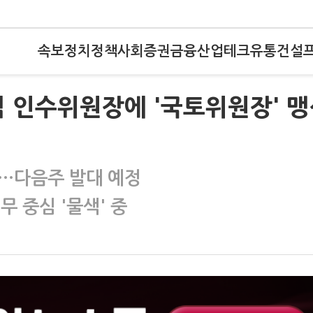
속보
정치
정책
사회
증권
금융
산업
테크
유통
건설
 인수위원장에 '국토위원장' 맹
위…다음주 발대 예정
 중심 '물색' 중