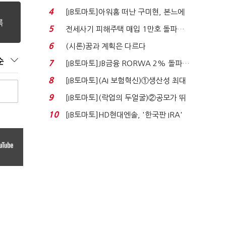
닥 벌점 급증에 ...
4
[IB토마토]아워홈 떠난 구미현, 본느에
340억 베팅…가...
5
전세사기 피해주택 매입 1만호 돌파…
누적 피해자 4만2...
6
(시론)꿈과 계획은 다르다
순
7
[IB토마토]JB금융 RORWA 2% 돌파…
실적 견인은 은행 ...
8
[IB토마토](AI 보험혁신)①생산성 최대
80% 개선…현실...
9
[IB토마토](락업의 두얼굴)②공모가 뛰
자 첫날 매도…FI ...
10
[IB토마토]HD현대엔솔, '한국판 IRA'
수혜 부상…세액공...