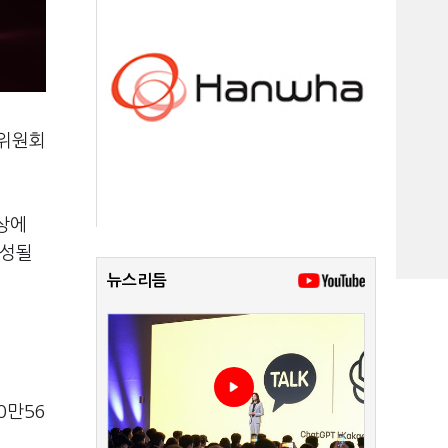
수위원회
상에
구성될
뉴스리듬
0만56