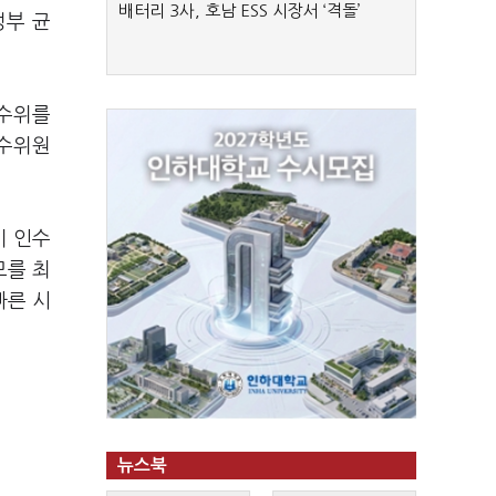
배터리 3사, 호남 ESS 시장서 ‘격돌’
정부 균
인수위를
인수위원
기 인수
모를 최
빠른 시
뉴스북