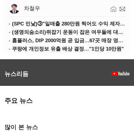
차철우
(SPC 민낯)③"일매출 280만원 찍어도 수익 제자리"…점주 울리는 '상시 할인'
(생명의숨소리)쥐잡기 운동이 잡은 여우들에 대하여
홈플러스, DIP 2000억원 곧 입금…67곳 매장 영업 재개 예정
쿠팡에 개인정보 유출 배상 결정…"1인당 10만원"
뉴스리듬
주요 뉴스
많이 본 뉴스