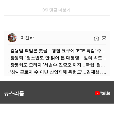
0/0
댓글 더보기
이진하
김용범 책임론 봇물…경질 요구에 'ETF 특검' 주장까지
장동혁 "형소법도 안 읽어 본 대통령…빛의 속도로 무너질 것"
장동혁도 모라자 '서범수·진종오'까지…국힘 '점입가경'
'상시근로자 수 아닌 산업재해 위험도'…김재섭, 산재예방 지원기준 손질
뉴스리듬