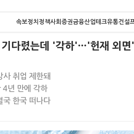
속보
정치
정책
사회
증권
금융
산업
테크
유통
건설
년 기다렸는데 '각하'…'헌재 외면
강사 취업 제한돼
 4년 만에 각하
결국 한국 떠나다