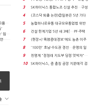
세 이어진다...
3
SK하이닉스 통합노조 신설 추진…구성
원 간 성과급 불...
4
(코스닥 퇴출 논란)②일본은 5년 기다
려주는데 우리는 ...
(단독)⑩파리바게뜨 가맹점 41% '용역 제빵기사 없어'…고용불안 속 브랜드가치도 '흔들'
5
농협하나로유통 대규모유통업법 위반
'
적발…공정위, 과...
6
건설 한계기업 5년 새 3배↑…PF·주택
(SPC 노조탄압 공판 100회)⑥(단독)'허영인 수사기밀 유출' 임원, 출소하자 '억대 연봉' 고문으로
침체에 재무 ...
7
(SPC 노조탄압 공판 100회)③'노조파괴' 재판 2년 만의 증언…파리바게뜨 지회장 "허영인에 엄벌을"
(현장+)'폭염중대경보'에도 농촌 이주
노동자는 강행군…'야...
8
'100만' 호남·수도권 경선…운명의 일
주일
9
친명계 "정청래 지도부 당정 엇박자"…
친청계 "신천지 오...
10
SK하이닉스, 중 충칭 공장 지분매각 검
토?…“확정된 바...
순