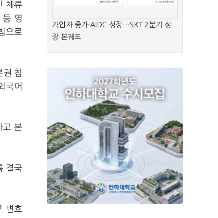
인 체류
 등 영
가입자 증가·AIDC 성장…SKT 2분기 성
지침으로
장 본궤도
본권 침
 외국어
다고 본
름 결국
구 변호