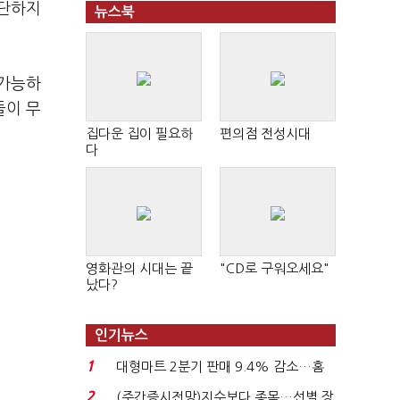
판단하지
뉴스북
불가능하
들이 무
집다운 집이 필요하
편의점 전성시대
다
영화관의 시대는 끝
"CD로 구워오세요"
났다?
인기뉴스
1
대형마트 2분기 판매 9.4% 감소…홈
플러스 사태 여파...
2
(주간증시전망)지수보다 종목…선별 장