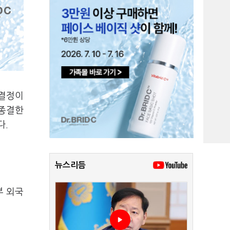
 결정이
 종결한
다.
뉴스리듬
부 외국