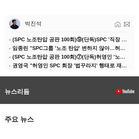
박진석
(SPC 노조탄압 공판 100회)⑨(단독)SPC '직장 갑질' 도 넘었다…'성희롱·돈 갈취' 묵인
임종린 "SPC그룹 '노조 탄압' 변하지 않아…허영인 회장 '강력한 처벌' 필요"
(SPC 노조탄압 공판 100회)⑦(단독)허영인 '노조탄압' 재판 중인데…언론 제보했다고 '보복성 조치'
권영국 "허영인 SPC 회장 '법꾸라지' 행태로 재판 지연…'노조 탄압' 증거 쏟아져"
뉴스리듬
주요 뉴스