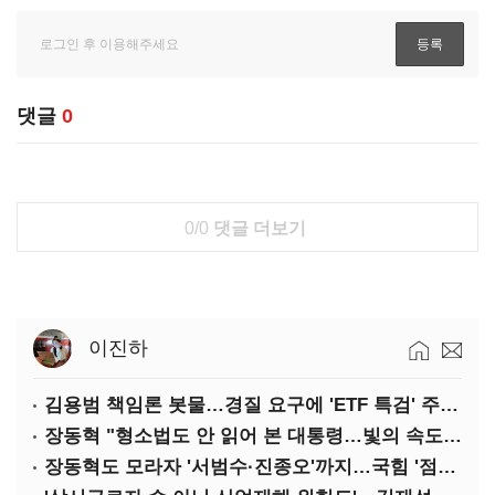
댓글
0
0/0
댓글 더보기
이진하
김용범 책임론 봇물…경질 요구에 'ETF 특검' 주장까지
장동혁 "형소법도 안 읽어 본 대통령…빛의 속도로 무너질 것"
장동혁도 모라자 '서범수·진종오'까지…국힘 '점입가경'