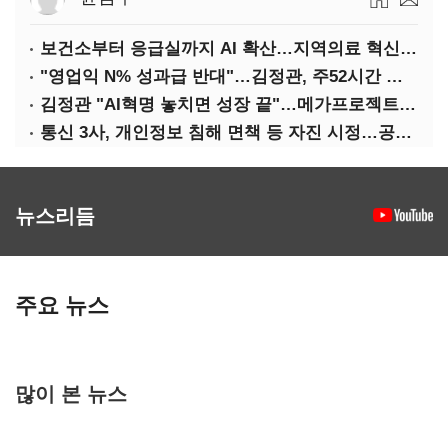
보건소부터 응급실까지 AI 확산…지역의료 혁신 본격화
"영업익 N% 성과급 반대"…김정관, 주52시간 손질 예고
김정관 "AI혁명 놓치면 성장 끝"…메가프로젝트·메가특구 속도전
통신 3사, 개인정보 침해 면책 등 자진 시정…공정위 "이용자 권리 강화"
뉴스리듬
주요 뉴스
많이 본 뉴스