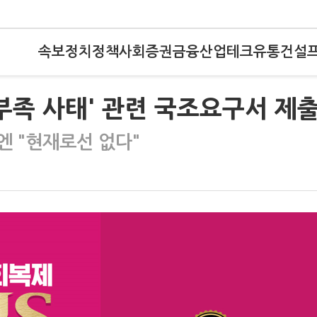
속보
정치
정책
사회
증권
금융
산업
테크
유통
건설
부족 사태' 관련 국조요구서 제출
엔 "현재로선 없다"