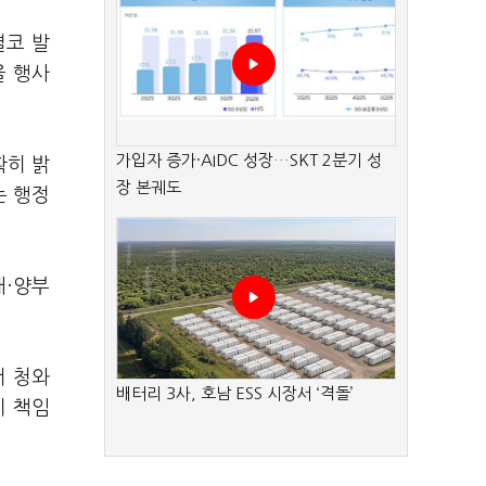
결코 발
을 행사
가입자 증가·AIDC 성장…SKT 2분기 성
확히 밝
장 본궤도
는 행정
애·양부
서 청와
배터리 3사, 호남 ESS 시장서 ‘격돌’
이 책임