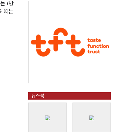
는 (방
를 띠는
뉴스북