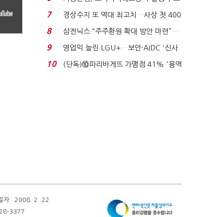
이스피싱 공시 ...
7
경상수지 또 역대 최고치…사상 첫 400
억달러에 '3% 성...
8
삼전닉스 “주주환원 확대 방안 마련”…
로이터에 성명...
9
영업익 늘린 LGU+…보안·AIDC '신사
업 드라이브'...
10
(단독)⑩파리바게뜨 가맹점 41% '용역
제빵기사 없어'…고...
 2008. 2. 22
28-3377