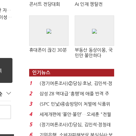
콘서트 전당대회
AI 인재 쟁탈전
(정기여론조사)③2순위, 10명 중 4명 '송영길'…정청래 '한 자릿수'
(정기여론조사)④최고위원 최민희·박선원 '양강'…서미화·이성윤·임미애 뒤이어
휴대폰이 끊긴 30분
부동산 동상이몽, 국
민만 불안하다
인기뉴스
1
(정기여론조사)②당심·호남, 김민석-정
청래 '초접전'...
2
삼성 Z8 역대급 ‘흥행’에 애플 반격 주
순
목…9월 ‘폴...
3
(SPC 민낯)④솜방망이 처벌에 식품위
생법 위반 반복...
4
세제개편에 ‘불안·불만’…오세훈 "전월
세 구하기 더 ...
5
(정기여론조사)①당심, 김민석·정청래
'초접전'…대통령 ...
6
기업은행, 소비자피해보상 부실심사·보