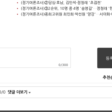
(정기여론조사)②당심·호남, 김민석-정청래 '초접전'
0
/
300
추천
0/0
댓글 더보기