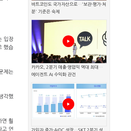
비트코인도 국가자산으로…'보관·평가·처
분' 기준은 숙제
는 입장
고 했습
카카오, 2분기 매출·영업익 역대 최대…
 문제는
에이전트 AI 수익화 관건
 생각했
하면 훨
라고 언
가입자 증가·AIDC 성장…SKT 2분기 성