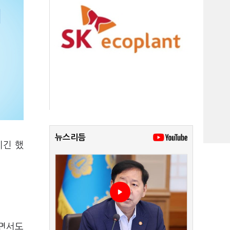
뉴스리듬
지긴 했
"면서도