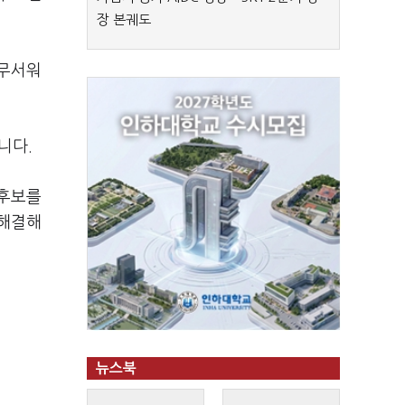
장 본궤도
 무서워
니다.
 후보를
 해결해
뉴스북