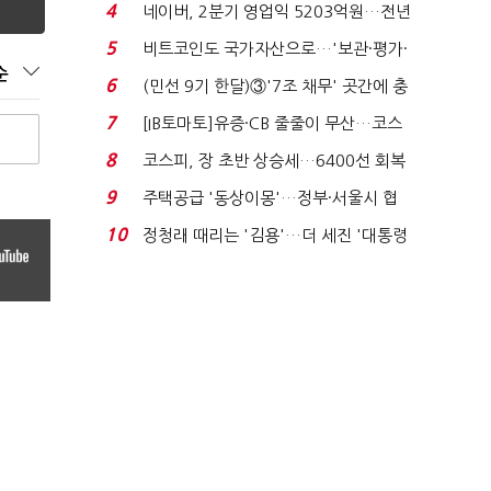
지에 상한가...
4
네이버, 2분기 영업익 5203억원…전년
비 0.2% 감소...
5
비트코인도 국가자산으로…'보관·평가·
순
처분' 기준은 ...
6
(민선 9기 한달)③'7조 채무' 곳간에 충
격…추미애, 20년...
7
[IB토마토]유증·CB 줄줄이 무산…코스
닥 벌점 급증에 ...
8
코스피, 장 초반 상승세…6400선 회복
시도
9
주택공급 '동상이몽'…정부·서울시 협
력 없으면 '공수표'...
10
정청래 때리는 '김용'…더 세진 '대통령
최측근' 입...