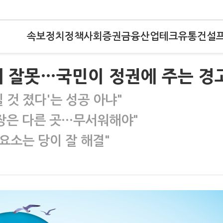
속보
정치
정책
사회
증권
금융
산업
테크
유통
건설
 내 잘못…국민이 정권에 주는 경
 것 졌다'는 성공 아냐"
시장은 다른 곳…무서워해야"
 요소는 당이 잘 해결"