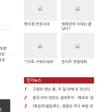
편의점 전성시대
영화관의 시대는 끝
났다?
라장'
서울시장 선거의 '경고'…2030·부동산 놓치면 '총선도 대선도' 패배
강조
"CD로 구워오세요"
콘서트 전당대회
인기뉴스
1
구광모-젠슨 황, 두 달 만에 또 만난다…
로봇·AI 등 논...
2
중국 이어 대만도 설비투자…메모리 ‘삼
국전쟁’
3
(특징주)윙입푸드, 경영진 주가 부양 의