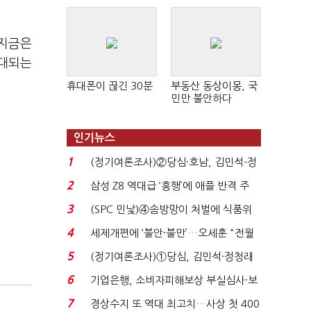
 지금은
확대되는
휴대폰이 끊긴 30분
부동산 동상이몽, 국
민만 불안하다
인기뉴스
1
(정기여론조사)②당심·호남, 김민석-정
청래 '초접전'...
2
삼성 Z8 역대급 ‘흥행’에 애플 반격 주
목…9월 ‘폴...
3
(SPC 민낯)④솜방망이 처벌에 식품위
생법 위반 반복...
4
세제개편에 ‘불안·불만’…오세훈 "전월
세 구하기 더 ...
5
(정기여론조사)①당심, 김민석·정청래
'초접전'…대통령 ...
6
기업은행, 소비자피해보상 부실심사·보
이스피싱 공시 ...
7
경상수지 또 역대 최고치…사상 첫 400