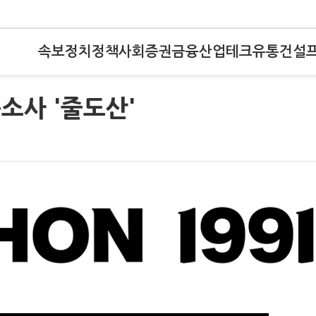
속보
정치
정책
사회
증권
금융
산업
테크
유통
건설
중소사 '줄도산'