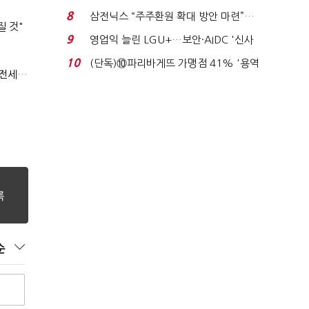
억달러에 '3% 성...
8
삼전닉스 “주주환원 확대 방안 마련”…
질 것"
로이터에 성명...
9
영업익 늘린 LGU+…보안·AIDC '신사
업 드라이브'...
10
(단독)⑩파리바게뜨 가맹점 41% '용역
(부동산 세제 개편)"절세 매물 늘어도 집값 하락 제한적"…전세난·양극화 심화 우려
제빵기사 없어'…고...
순