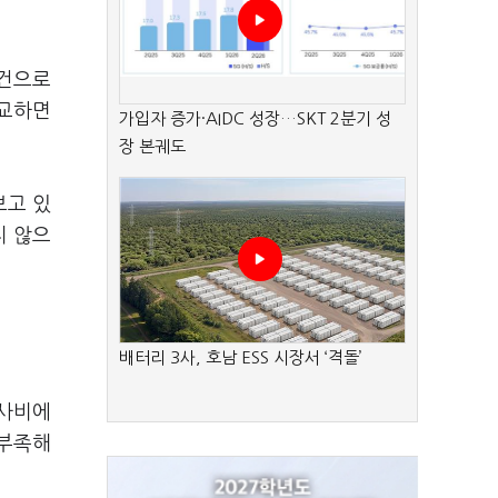
6건으로
비교하면
가입자 증가·AIDC 성장…SKT 2분기 성
장 본궤도
보고 있
지 않으
배터리 3사, 호남 ESS 시장서 ‘격돌’
공사비에
 부족해