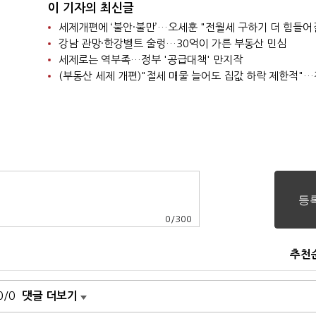
이 기자의 최신글
세제개편에 ‘불안·불만’…오세훈 "전월세 구하기 더 힘들어
강남 관망·한강벨트 술렁…30억이 가른 부동산 민심
세제로는 역부족…정부 '공급대책' 만지작
0
/
300
추천
0/0
댓글 더보기