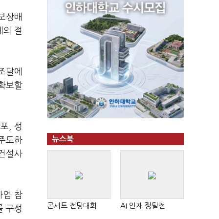
자보상배
체의 절
 조달에
 확보할
포, 성
뉴스북
 주도하
 건설사
사업 참
콘서트 전당대회
AI 인재 쟁탈전
를 구성