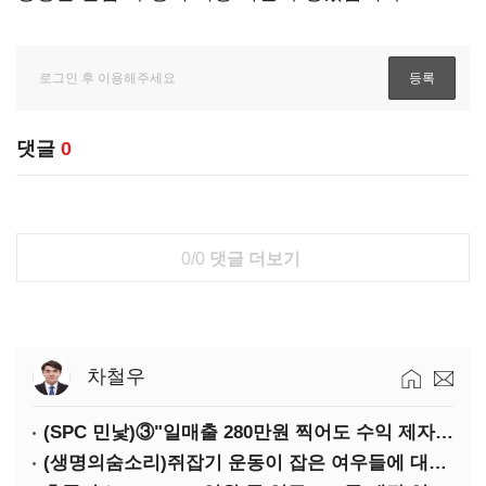
댓글
0
0/0
댓글 더보기
차철우
(SPC 민낯)③"일매출 280만원 찍어도 수익 제자리"…점주 울리는 '상시 할인'
(생명의숨소리)쥐잡기 운동이 잡은 여우들에 대하여