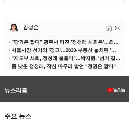
김성은
"당권은 짧다" 광주서 터진 '정청래 사퇴론'…최고위 '아수라장'
서울시장 선거의 '경고'…2030·부동산 놓치면 '총선도 대선도' 패배
"지도부 사퇴, 정청래 불출마"…박지원, '선거 결과 책임' 강조
몸 낮춘 정청래, 작심 마무리 발언 "정권은 짧다"
뉴스리듬
주요 뉴스