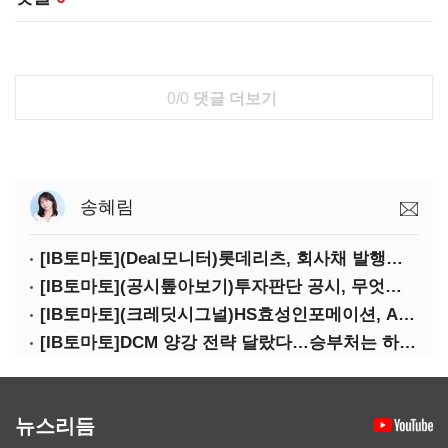
0/0
댓글 더보기
송혜림
[IB토마토](Deal모니터)롯데리츠, 회사채 발행…빠듯한 유동성 차환으로 대응
[IB토마토](공시톺아보기)투자판단 공시, 무엇이 '중요한 경영사항'일까
[IB토마토](크레딧시그널)HS효성인포메이션, AI 투자 확대에 실적 체력 강화
[IB토마토]DCM 양강 전략 달랐다…승부처는 하반기 금융채 빅딜
뉴스리듬