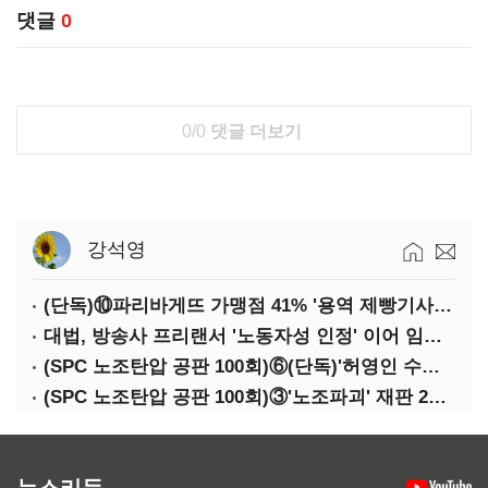
댓글
0
0/0
댓글 더보기
강석영
(단독)⑩파리바게뜨 가맹점 41% '용역 제빵기사 없어'…고용불안 속 브랜드가치도 '흔들'
대법, 방송사 프리랜서 '노동자성 인정' 이어 임금차별 '제동'
(SPC 노조탄압 공판 100회)⑥(단독)'허영인 수사기밀 유출' 임원, 출소하자 '억대 연봉' 고문으로
(SPC 노조탄압 공판 100회)③'노조파괴' 재판 2년 만의 증언…파리바게뜨 지회장 "허영인에 엄벌을"
뉴스리듬