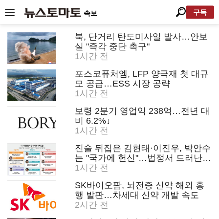
구독
속보
북, 단거리 탄도미사일 발사…안보
실 "즉각 중단 촉구"
1시간 전
포스코퓨처엠, LFP 양극재 첫 대규
모 공급…ESS 시장 공략
1시간 전
보령 2분기 영업익 238억…전년 대
비 6.2%↓
1시간 전
진술 뒤집은 김현태·이진우, 박안수
는 "국가에 헌신"…법정서 드러난
군 수뇌부의 민낯
1시간 전
SK바이오팜, 뇌전증 신약 해외 흥
행 발판…차세대 신약 개발 속도
2시간 전