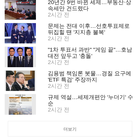
20년간 9번 바뀐 세제…부동산·상
속세만 건드렸다
2시간 전
문제는 전대 이후…선호투표제로
뒤집힐 땐 '지지층 불복'
2시간 전
"1차 투표서 과반" "게임 끝"…호남
대전 앞두고 '충돌'
2시간 전
김용범 책임론 봇물…경질 요구에
'ETF 특검' 주장까지
2시간 전
규제 역설…세제개편안 '누더기' 수
순
2시간 전
더보기