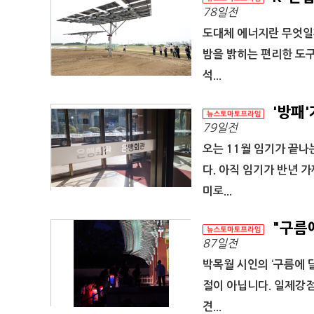
78일전
도대체 에너지란 무엇일까
밤을 밝히는 편리한 도구
석...
'방패'
79일전
오는 11월 임기가 끝
다. 아직 임기가 반년 
미로...
"구름에
87일전
박목월 시인의 ‘구름에 
절이 아닙니다. 일제강
견...