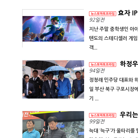
효자 IP
92일전
지난 주말 중학생인 아이
텐도의 스테디셀러 게임인
객...
하정우 
94일전
정청래 민주당 대표와 하
일 부산 북구 구포시장에
기 ...
우리는
99일전
늑대 ‘늑구’가 울타리를