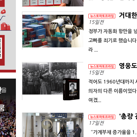
거대한 
15일전
정부가 자동화 항만을 넘어
고삐를 죄기로 했습니다.
라 ...
영웅도
15일전
적어도 1960년대까지
의자의 다른 이름이었다
여겼...
'총량 
17일전
“가계부채 증가율을 1.