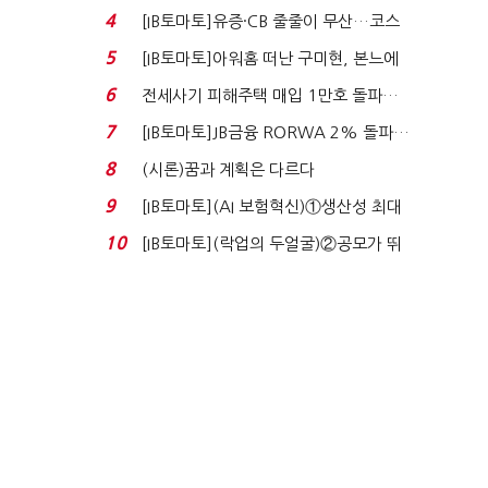
격…추미애, 20년...
4
[IB토마토]유증·CB 줄줄이 무산…코스
닥 벌점 급증에 ...
5
[IB토마토]아워홈 떠난 구미현, 본느에
340억 베팅…가...
6
전세사기 피해주택 매입 1만호 돌파…
누적 피해자 4만2...
7
[IB토마토]JB금융 RORWA 2% 돌파…
실적 견인은 은행 ...
8
(시론)꿈과 계획은 다르다
9
[IB토마토](AI 보험혁신)①생산성 최대
80% 개선…현실...
10
[IB토마토](락업의 두얼굴)②공모가 뛰
자 첫날 매도…FI ...