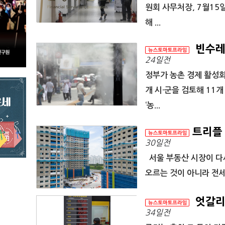
원회 사무처장, 7월15
해 ...
빈수레만
24일전
정부가 농촌 경제 활성화
개 시·군을 검토해 11
‘농...
트리플 
30일전
서울 부동산 시장이 다시
오르는 것이 아니라 전세
엇갈리
34일전