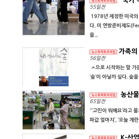
'국가 
55일전
1978년 제정한 미국의
다. 미 연방준비제도(F
을...
가족의 
56일전
ㅅ으로 시작하는 말 가운
‘숲’이 아닐까 싶다. 숲을
농산물
65일전
“‘고민이 뭐예요’라고 물
파값 얼마지’, ‘오늘 계란
K-산업