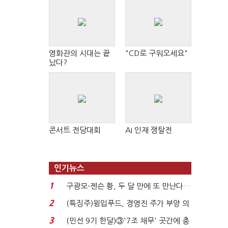
영화관의 시대는 끝
"CD로 구워오세요"
났다?
콘서트 전당대회
AI 인재 쟁탈전
인기뉴스
1
구광모-젠슨 황, 두 달 만에 또 만난다…
로봇·AI 등 논...
2
(특징주)윙입푸드, 경영진 주가 부양 의
지에 상한가...
3
(민선 9기 한달)③'7조 채무' 곳간에 충