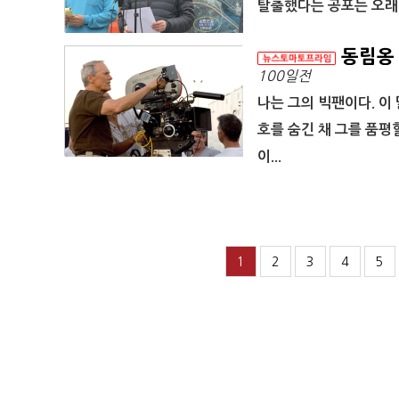
탈출했다는 공포는 오래 
동림옹
100일전
나는 그의 빅팬이다. 이
호를 숨긴 채 그를 품평
이...
1
2
3
4
5