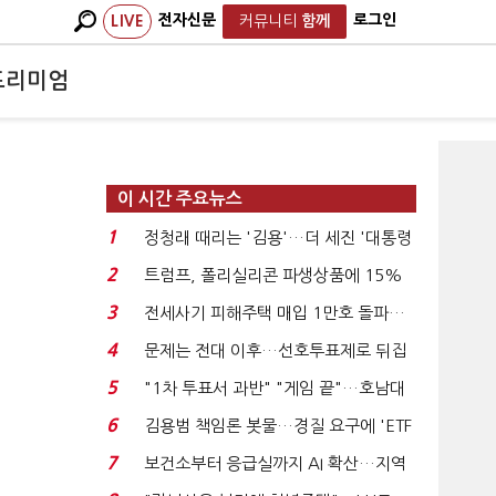
전자신문
로그인
LIVE
커뮤니티
함께
프리미엄
이 시간 주요뉴스
1
정청래 때리는 '김용'…더 세진 '대통령
최측근' 입...
2
트럼프, 폴리실리콘 파생상품에 15%
관세…"미 산업 재건"...
3
전세사기 피해주택 매입 1만호 돌파…
누적 피해자 4만2...
4
문제는 전대 이후…선호투표제로 뒤집
힐 땐 '지지층 불...
5
"1차 투표서 과반" "게임 끝"…호남대
전 앞두고 '충돌'...
6
김용범 책임론 봇물…경질 요구에 'ETF
특검' 주장까지...
7
보건소부터 응급실까지 AI 확산…지역
의료 혁신 본격...