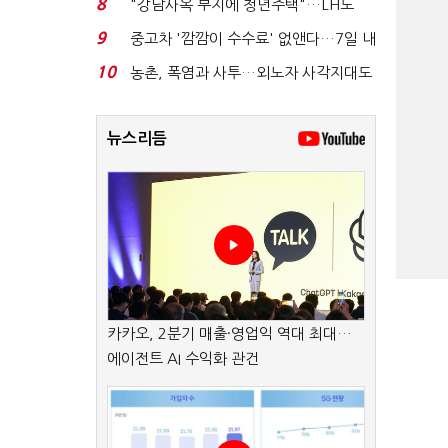
8
"강남사옥 부지에 청년주택"…LH도
'공급 속도전'...
9
중고차 '깜깜이 수수료' 없앤다…7일 내
중대하자 생기...
10
농촌, 폭염과 사투…외노자 사각지대도
없앤다
뉴스리듬
카카오, 2분기 매출·영업익 역대 최대…
에이전트 AI 수익화 관건