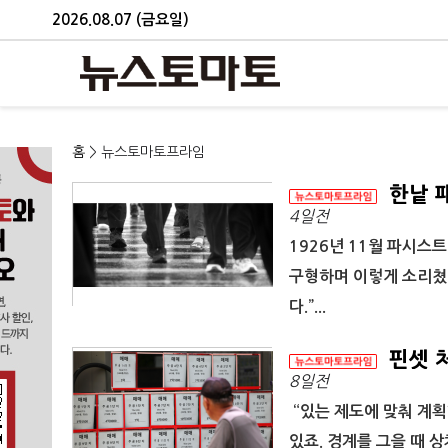
2026.08.07 (금요일)
홈
> 뉴스토마토프라임
한낱 
4일전
1926년 11월 파시스
구형하며 이렇게 소리쳤다
다.”...
핀셋 처
8일전
“있는 제도에 맞춰 계
있죠. 경계를 그을 때 상