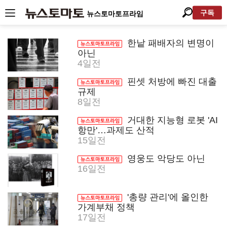
구독
뉴스토마토프라임
한낱 패배자의 변명이
아닌
4일전
핀셋 처방에 빠진 대출
규제
8일전
거대한 지능형 로봇 'AI
항만'…과제도 산적
15일전
영웅도 악당도 아닌
16일전
'총량 관리'에 올인한
가계부채 정책
17일전