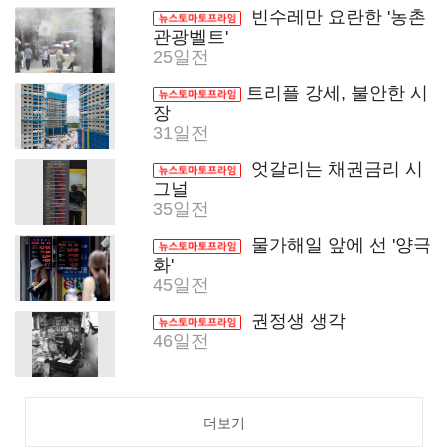
빈수레만 요란한 '농촌
관광벨트'
25일전
트리플 강세, 불안한 시
장
31일전
엇갈리는 채권금리 시
그널
35일전
물가해일 앞에 선 '양극
화'
45일전
권정생 생각
46일전
더보기