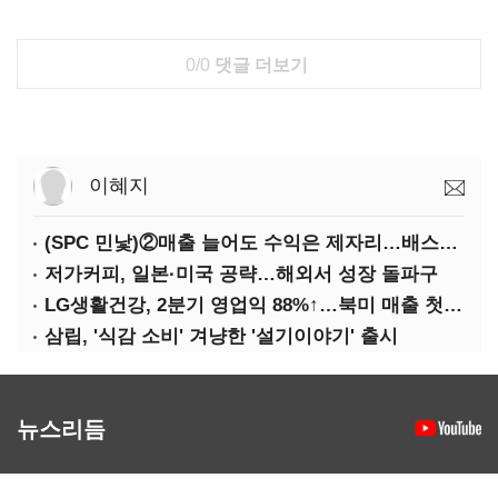
0/0
댓글 더보기
이혜지
(SPC 민낯)②매출 늘어도 수익은 제자리…배스킨라빈스 점주 '속앓이'
저가커피, 일본·미국 공략…해외서 성장 돌파구
LG생활건강, 2분기 영업익 88%↑…북미 매출 첫 중국 추월
삼립, '식감 소비' 겨냥한 '설기이야기' 출시
뉴스리듬