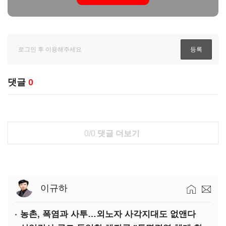
댓글
0
0/0
댓글 더보기
이규하
농촌, 폭염과 사투…외노자 사각지대도 없앤다