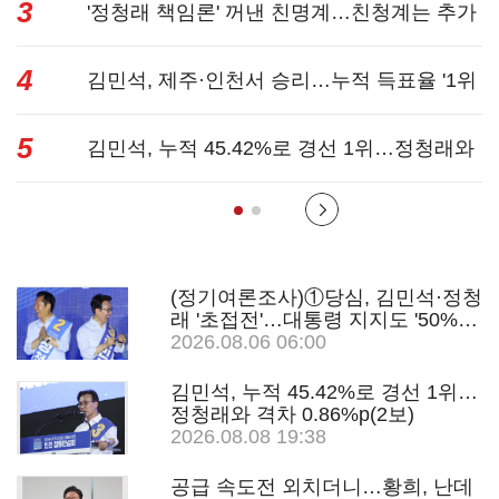
3
"반명 공세 사...
'정청래 책임론' 꺼낸 친명계…친청계는 추가
4
투표 때리기...
김민석, 제주·인천서 승리…누적 득표율 '1위
5
탈환'(종합)...
김민석, 누적 45.42%로 경선 1위…정청래와
격차 0.86%p(...
(정기여론조사)①당심, 김민석·정청
래 '초접전'…대통령 지지도 '50%
아래로'(종합)
2026.08.06 06:00
김민석, 누적 45.42%로 경선 1위…
정청래와 격차 0.86%p(2보)
2026.08.08 19:38
공급 속도전 외치더니…황희, 난데