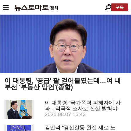
구독
정치
이 대통령, '공급' 팔 걷어붙였는데…여 내
부선 '부동산 망언'(종합)
이 대통령 "국가폭력 피해자에 사
과…적극적 조사로 진실 밝혀야"
2026.08.07 15:43
김민석 "경선갈등 완전 제로 노