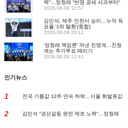
력"…정청래 "반명 공세 사과부터"
2026.08.08 12:57
김민석, 제주·인천서 승리…누적 득
표율 '1위 탈환'(종합)
2026.08.08 20:12
'정청래 책임론' 꺼낸 친명계…친청
계는 추가투표 때리기
2026.08.08 12:41
인기뉴스
1
전국 기름값 12주 연속 하락…서울 휘발윳값
2
1909원...
김민석 "경선갈등 완전 제로 노력"…정청래