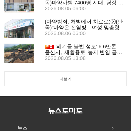
독)마약사범 7400명 시대, 담장 안
'치료 혁명'…광주교도소의 도전
2026.08.05 06:00
(마약범죄, 처벌에서 치료로)②(단
독)"마약은 전염병…여성 맞춤형 재
활과정 개발 중"
2026.08.06 06:00
'폐기물 불법 성토' 6.6만톤…
울산시, '재활용토' 농지 반입 금지
추진
2026.08.05 13:08
더보기
뉴스