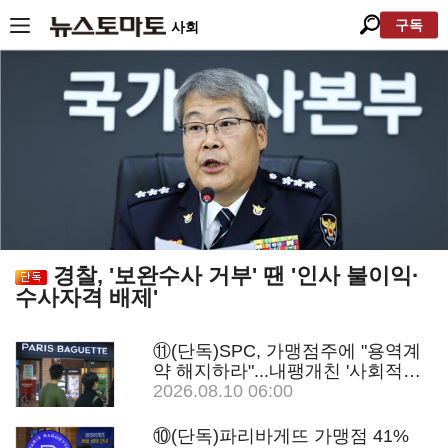
구독
사회
경찰, '보완수사 거부' 땐 '인사 불이익·
수사자격 배제'
⑪(단독)SPC, 가맹점주에 "용역계
약 해지하라"...내팽개친 '사회적합
의'
2026.08.10 06:00
⑩(단독)파리바게뜨 가맹점 41%