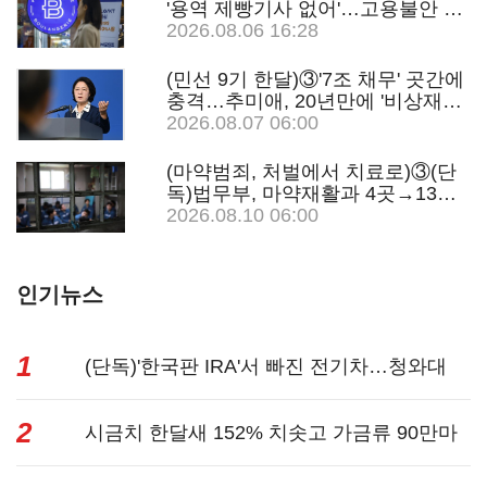
'용역 제빵기사 없어'…고용불안 속
브랜드가치도 '흔들'
2026.08.06 16:28
(민선 9기 한달)③'7조 채무' 곳간에
충격…추미애, 20년만에 '비상재정'
선언 승부수
2026.08.07 06:00
(마약범죄, 처벌에서 치료로)③(단
독)법무부, 마약재활과 4곳→13곳
확대…'교정청' 밑그림
2026.08.10 06:00
인기뉴스
1
(단독)'한국판 IRA'서 빠진 전기차…청와대
2
벽에 막혔다...
시금치 한달새 152% 치솟고 가금류 90만마