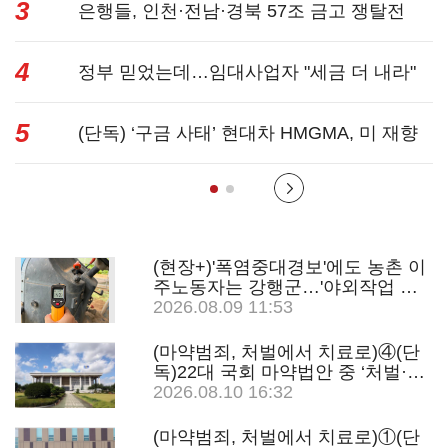
3
리 폐사...
은행들, 인천·전남·경북 57조 금고 쟁탈전
4
정부 믿었는데…임대사업자 "세금 더 내라"
5
분통...
(단독) ‘구금 사태’ 현대차 HMGMA, 미 재향
군인 채용 ...
(현장+)'폭염중대경보'에도 농촌 이
주노동자는 강행군…'야외작업 중
지' 권고도 무시
2026.08.09 11:53
(마약범죄, 처벌에서 치료로)④(단
독)22대 국회 마약법안 중 ‘처벌·단
속’ 69%…‘치료·재활’ 11%
2026.08.10 16:32
(마약범죄, 처벌에서 치료로)①(단