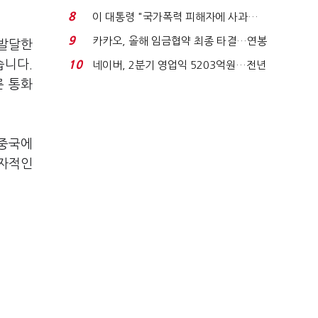
금 폭탄' 우려...
8
이 대통령 "국가폭력 피해자에 사과…
적극적 조사로 진...
9
카카오, 올해 임금협약 최종 타결…연봉
 발달한
6.3% 인상·격려...
습니다.
10
네이버, 2분기 영업익 5203억원…전년
비 0.2% 감소...
른 통화
 중국에
독자적인