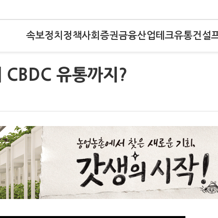
속보
정치
정책
사회
증권
금융
산업
테크
유통
건설
 CBDC 유통까지?