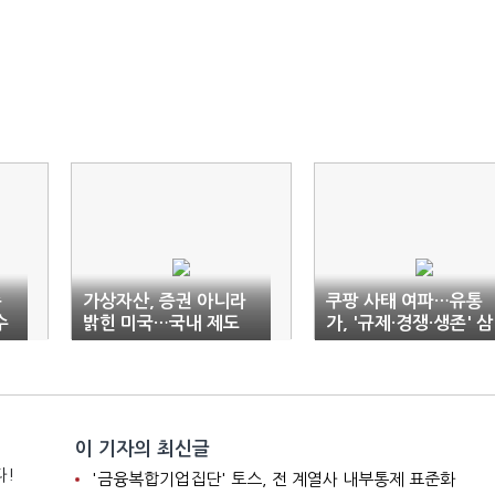
손
가상자산, 증권 아니라
쿠팡 사태 여파…유통
수
밝힌 미국…국내 제도
가, '규제·경쟁·생존' 삼
정비도 급물살?
중 충돌
이 기자의 최신글
다!
'금융복합기업집단' 토스, 전 계열사 내부통제 표준화