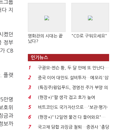
앤트그룹
러다 지
산시켰던
영화관의 시대는 끝
"CD로 구워오세요"
났다?
국 정부
가 CB
인기뉴스
1
구광모-젠슨 황, 두 달 만에 또 만난다…
. 플랫
로봇·AI 등 논...
2
중국 이어 대만도 설비투자…메모리 ‘삼
국전쟁’
3
(특징주)윙입푸드, 경영진 주가 부양 의
지에 상한가...
4
(현장+)"팔 생각 접고 호가 높여
45만명
요"…'덜 똘똘한 한 채' 20...
5
보보호위
비트코인도 국가자산으로…'보관·평가·
처분' 기준은 ...
과징금과
6
(현장+)"12일엔 물건 다 들어와요"…
 정보까
빈 매대 채우며 문 연 ...
7
국고채 담합 과징금 철퇴…증권사 '충당