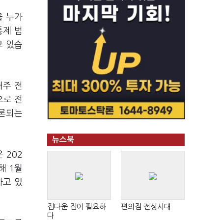
을 누가
통제 범
고 있습
매주 전
으로 전
거론되는
뉴스북
은 202
해 1월
하고 있
집다운 집이 필요하
편의점 전성시대
다