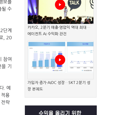
 행보를
출될 수
카카오, 2분기 매출·영업익 역대 최대…
 2단계
에이전트 AI 수익화 관건
, 20
이 참여
건을 기
가입자 증가·AIDC 성장…SKT 2분기 성
다. 예
장 본궤도
 적용
 전략