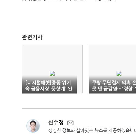
관련기사
[디지털애셋]중동 위기
쿠팡 무단결제 의혹 
속 금융시장 ‘풍향계' 된
못 댄 금감원…"경찰 
가상자산
사 영역"
신수정
싱싱한 정보와 살아있는 뉴스를 제공하겠습니