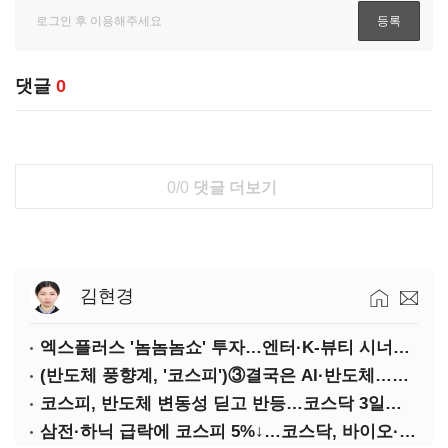
댓글
0
0/0
댓글 더보기
김현경
엑스플러스 '놈놈놈쇼' 투자…엔터·K-뷰티 시너지 확대
(반도체 풍향계, '코스피')③결국은 AI·반도체…글로벌 공급망 연동
코스피, 반도체 변동성 딛고 반등…코스닥 3일째 랠리
삼전·하닉 급락에 코스피 5%↓…코스닥, 바이오·로봇 타고 반등