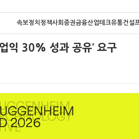
속보
정치
정책
사회
증권
금융
산업
테크
유통
건설
업익 30% 성과 공유’ 요구