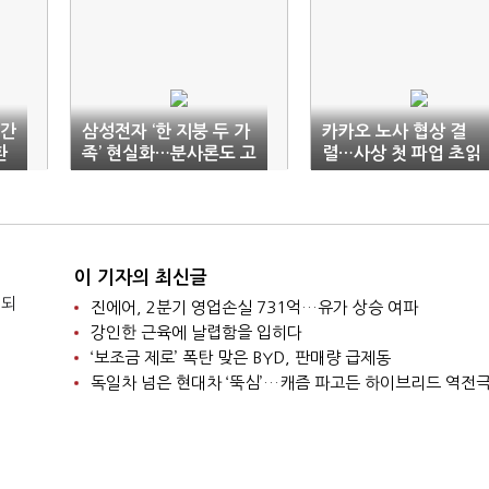
년간
삼성전자 ‘한 지붕 두 가
카카오 노사 협상 결
환
족’ 현실화…분사론도 고
렬…사상 첫 파업 초읽
개
기
이 기자의 최신글
 되
진에어, 2분기 영업손실 731억…유가 상승 여파
강인한 근육에 날렵함을 입히다
‘보조금 제로’ 폭탄 맞은 BYD, 판매량 급제동
독일차 넘은 현대차 ‘뚝심’…캐즘 파고든 하이브리드 역전