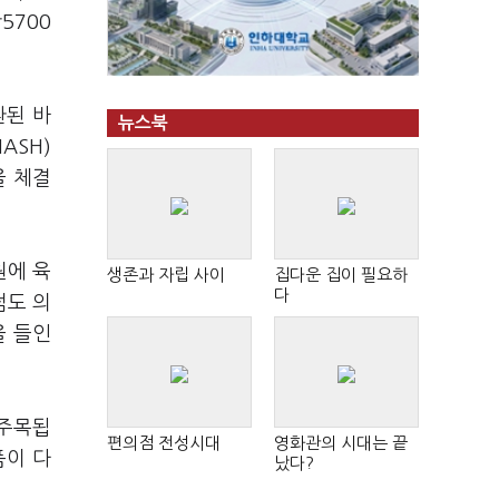
5700
환된 바
뉴스북
ASH)
을 체결
원에 육
생존과 자립 사이
집다운 집이 필요하
다
점도 의
을 들인
 주목됩
편의점 전성시대
영화관의 시대는 끝
품이 다
났다?