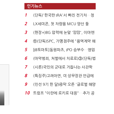
인기뉴스
1
(단독)'한국판 IRA'서 빠진 전기차…청
와대 벽에 막혔다...
2
LX세미콘, 첫 차량용 MCU 양산 돌
입…현대차·기아에 ...
3
(현장+)8G 압력에 눈앞 '깜깜', 이마엔
구슬땀 '뚝뚝'…화려...
4
⑪(단독)SPC, 가맹점주에 "용역계약 해
지하라"...내팽개친 '...
5
[IB토마토]동원파츠, IPO 승부수…영업
익 7배 성장의 ...
6
(마약범죄, 처벌에서 치료로)③(단독)법
무부, 마약재활과 4...
7
(시론)국민의 군대로 거듭나는 사관학
교 개혁
8
(특징주)고려아연, 미 상무장관 언급에
12% '급등'...
9
(민선 9기 한 달)④막 오른 '글로벌 해양
수도'…'전재수 리...
10
트럼프 "이란에 로키로 대응"…추가 공
격 대신 경제적 압...