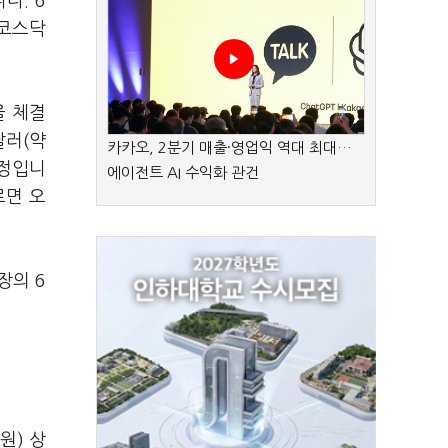
다. 6
 코스닥
을 체결
달러(약
카카오, 2분기 매출·영업익 역대 최대…
예정입니
에이전트 AI 수익화 관건
르면 오
장의 6
원) 상