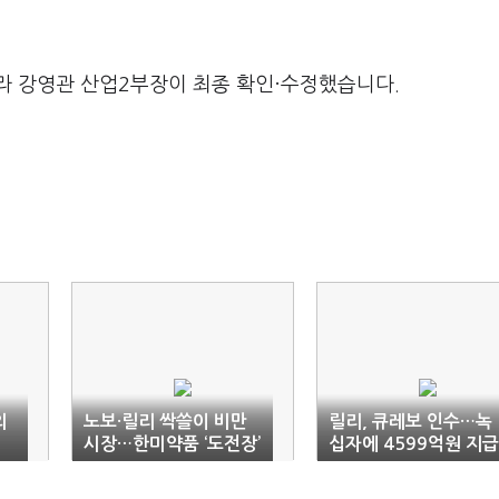
라 강영관 산업2부장이 최종 확인·수정했습니다.
외
노보·릴리 싹쓸이 비만
릴리, 큐레보 인수…녹
시
시장…한미약품 ‘도전장’
십자에 4599억원 지급