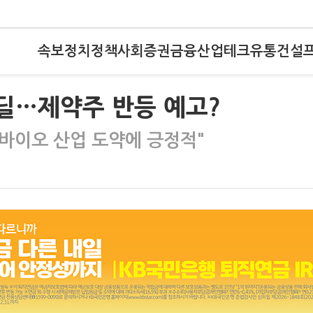
속보
정치
정책
사회
증권
금융
산업
테크
유통
건설
 빅딜…제약주 반등 예고?
 "바이오 산업 도약에 긍정적"