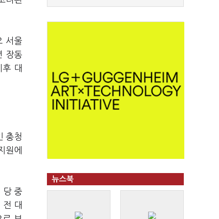
 고려된
오 서울
면 장동
이후 대
인 충청
 지원에
뉴스북
 당 중
 전 대