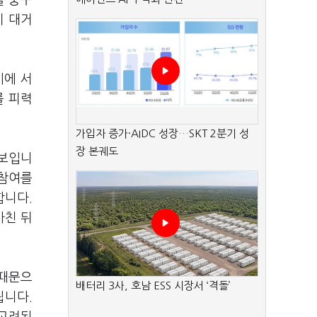
울 중구
이 대거
시에 서
를 피력
가입자 증가·AIDC 성장…SKT 2분기 성
장 본궤도
 보입니
 참여를
합니다.
마친 뒤
 때문으
배터리 3사, 호남 ESS 시장서 ‘격돌’
됩니다.