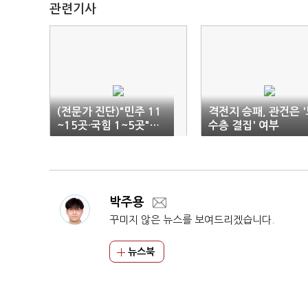
관련기사
(전문가 진단)"민주 11
격전지 승패, 관건은 
~15곳·국힘 1~5곳"…
수층 결집' 여부
일각선 8대7 예상"
박주용
꾸미지 않은 뉴스를 보여드리겠습니다.
뉴스북