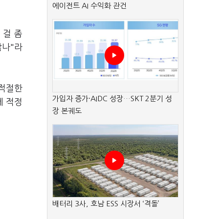
에이전트 AI 수익화 관건
 걸 좀
않나"라
 적절한
가입자 증가·AIDC 성장…SKT 2분기 성
에 적정
장 본궤도
배터리 3사, 호남 ESS 시장서 ‘격돌’