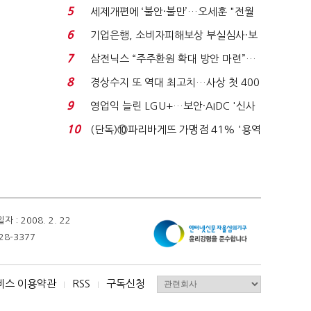
생법 위반 반복...
5
세제개편에 ‘불안·불만’…오세훈 "전월
세 구하기 더 ...
6
기업은행, 소비자피해보상 부실심사·보
이스피싱 공시 ...
7
삼전닉스 “주주환원 확대 방안 마련”…
로이터에 성명...
8
경상수지 또 역대 최고치…사상 첫 400
억달러에 '3% 성...
9
영업익 늘린 LGU+…보안·AIDC '신사
업 드라이브'...
10
(단독)⑩파리바게뜨 가맹점 41% '용역
제빵기사 없어'…고...
 2008. 2. 22
28-3377
비스 이용약관
RSS
구독신청
I
I