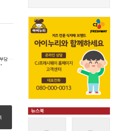
'보유세만큼 양도세 공제' 법안 발의…김은혜 "1주택자 세 부담 완화"
"
뉴스북