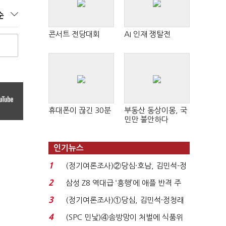
순
콘서트 전당대회
AI 인재 쟁탈전
휴대폰이 끊긴 30분
부동산 동상이몽, 국
민만 불안하다
인기뉴스
1
(정기여론조사)②당심·호남, 김민석-정
청래 '초접전'...
2
삼성 Z8 역대급 ‘흥행’에 애플 반격 주
목…9월 ‘폴...
3
(정기여론조사)①당심, 김민석·정청래
'초접전'…대통령 ...
4
(SPC 민낯)④솜방망이 처벌에 식품위