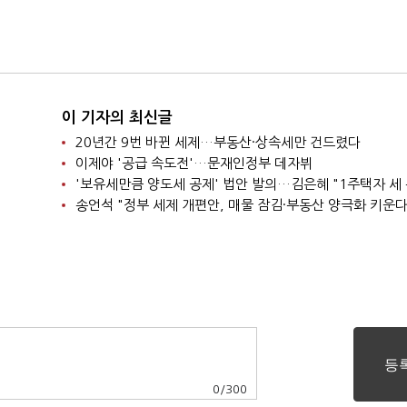
이 기자의 최신글
20년간 9번 바뀐 세제…부동산·상속세만 건드렸다
이제야 '공급 속도전'…문재인정부 데자뷔
송언석 "정부 세제 개편안, 매물 잠김·부동산 양극화 키운다
0
/
300