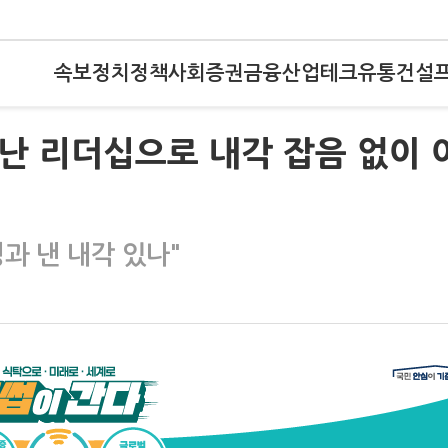
속보
정치
정책
사회
증권
금융
산업
테크
유통
건설
어난 리더십으로 내각 잡음 없이 
과 낸 내각 있나"