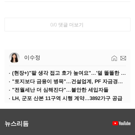
0/0
댓글 더보기
이수정
(현장+)"팔 생각 접고 호가 높여요"…'덜 똘똘한 한 채' 20억 키맞추기
"토지보다 금융이 병목"…건설업계, PF 자금경색 해소 목소리
"전월세난 더 심해진다"…불안한 세입자들
LH, 군포 산본 11구역 시행 계약…3892가구 공급
뉴스리듬