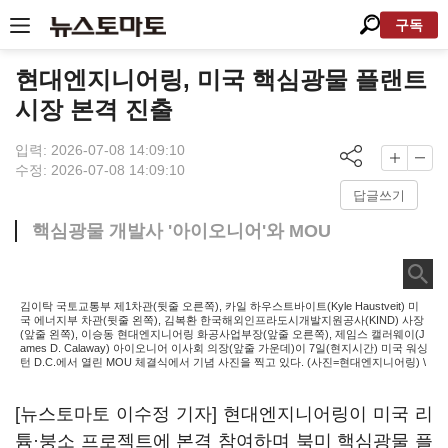
구독
현대엔지니어링, 미국 핵심광물 플랜트
시장 본격 진출
입력: 2026-07-08 14:09:10
수정: 2026-07-08 14:09:10
답글쓰기
핵심광물 개발사 '아이오니어'와 MOU
김이탁 국토교통부 제1차관(뒷줄 오른쪽), 카일 하우스트바이트(Kyle Haustveit) 미
국 에너지부 차관(뒷줄 왼쪽), 김복환 한국해외인프라도시개발지원공사(KIND) 사장
(앞줄 왼쪽), 이승동 현대엔지니어링 화공사업부장(앞줄 오른쪽), 제임스 캘러웨이(J
ames D. Calaway) 아이오니어 이사회 의장(앞줄 가운데)이 7일(현지시간) 미국 워싱
턴 D.C.에서 열린 MOU 체결식에서 기념 사진을 찍고 있다. (사진=현대엔지니어링) \
[뉴스토마토 이수정 기자] 현대엔지니어링이 미국 리
튬·붕소 프로젝트에 본격 참여하며 북미 핵심광물 플