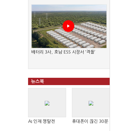
배터리 3사, 호남 ESS 시장서 ‘격돌’
뉴스북
AI 인재 쟁탈전
휴대폰이 끊긴 30분