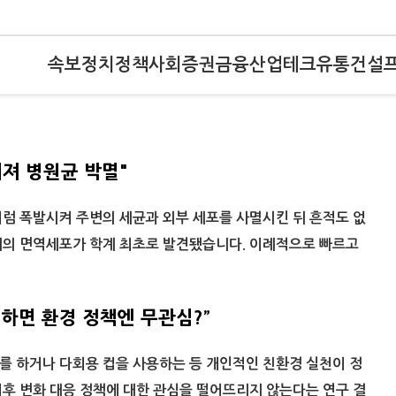
속보
정치
정책
사회
증권
금융
산업
테크
유통
건설
터져 병원균 박멸"
럼 폭발시켜 주변의 세균과 외부 세포를 사멸시킨 뒤 흔적도 없
태의 면역세포가 학계 최초로 발견됐습니다. 이례적으로 빠르고
하면 환경 정책엔 무관심?”
 하거나 다회용 컵을 사용하는 등 개인적인 친환경 실천이 정
후 변화 대응 정책에 대한 관심을 떨어뜨리지 않는다는 연구 결