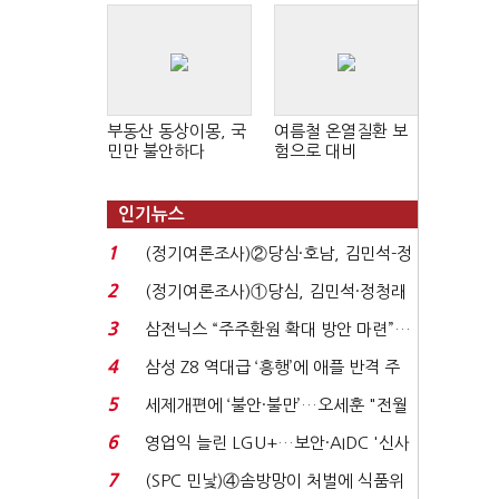
부동산 동상이몽, 국
여름철 온열질환 보
민만 불안하다
험으로 대비
인기뉴스
1
(정기여론조사)②당심·호남, 김민석-정
청래 '초접전'...
2
(정기여론조사)①당심, 김민석·정청래
'초접전'…대통령 ...
3
삼전닉스 “주주환원 확대 방안 마련”…
로이터에 성명...
4
삼성 Z8 역대급 ‘흥행’에 애플 반격 주
목…9월 ‘폴...
5
세제개편에 ‘불안·불만’…오세훈 "전월
세 구하기 더 ...
6
영업익 늘린 LGU+…보안·AIDC '신사
업 드라이브'...
7
(SPC 민낯)④솜방망이 처벌에 식품위