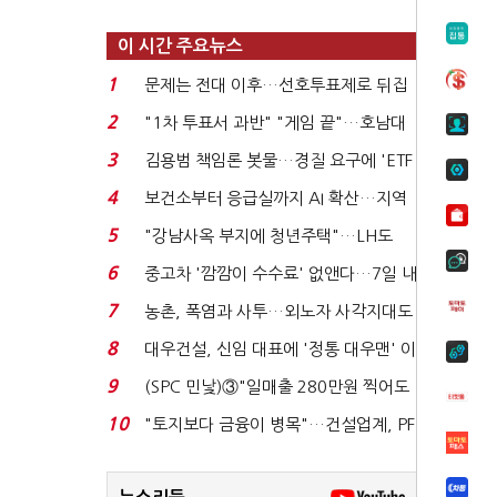
이 시간 주요뉴스
1
문제는 전대 이후…선호투표제로 뒤집
힐 땐 '지지층 불...
2
"1차 투표서 과반" "게임 끝"…호남대
전 앞두고 '충돌'...
3
김용범 책임론 봇물…경질 요구에 'ETF
특검' 주장까지...
4
보건소부터 응급실까지 AI 확산…지역
의료 혁신 본격...
5
"강남사옥 부지에 청년주택"…LH도
'공급 속도전'...
6
중고차 '깜깜이 수수료' 없앤다…7일 내
중대하자 생기...
7
농촌, 폭염과 사투…외노자 사각지대도
없앤다
8
대우건설, 신임 대표에 '정통 대우맨' 이
강석 부사장 내정...
9
(SPC 민낯)③"일매출 280만원 찍어도
수익 제자리"…점...
10
"토지보다 금융이 병목"…건설업계, PF
자금경색 해소 목...