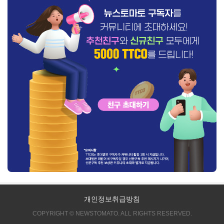
개인정보취급방침
COPYRIGHT © NEWSTOMATO. ALL RIGHTS RESERVED.