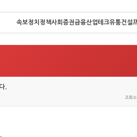
속보
정치
정책
사회
증권
금융
산업
테크
유통
건설
다.
조회수 :