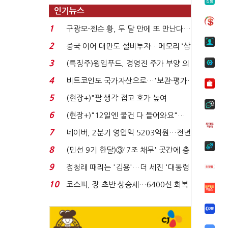
인기뉴스
1
구광모-젠슨 황, 두 달 만에 또 만난다…
로봇·AI 등 논...
2
중국 이어 대만도 설비투자…메모리 ‘삼
국전쟁’
3
(특징주)윙입푸드, 경영진 주가 부양 의
지에 상한가...
4
비트코인도 국가자산으로…'보관·평가·
처분' 기준은 ...
5
(현장+)"팔 생각 접고 호가 높여
요"…'덜 똘똘한 한 채' 20...
6
(현장+)"12일엔 물건 다 들어와요"…
빈 매대 채우며 문 연 ...
7
네이버, 2분기 영업익 5203억원…전년
비 0.2% 감소...
8
(민선 9기 한달)③'7조 채무' 곳간에 충
격…추미애, 20년...
9
정청래 때리는 '김용'…더 세진 '대통령
최측근' 입...
10
코스피, 장 초반 상승세…6400선 회복
시도