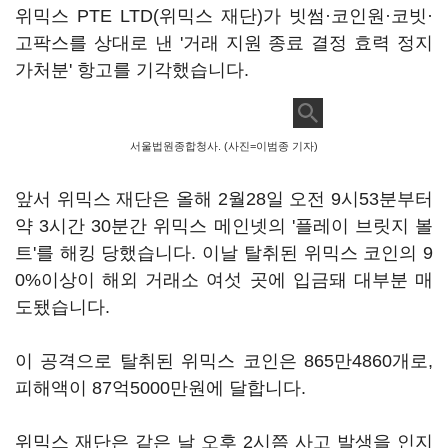
위믹스 PTE LTD(위믹스 재단)가 빗썸·코인원·코빗·
고팍스를 상대로 낸 '거래 지원 종료 결정 효력 정지
가처분' 항고를 기각했습니다.
서울법원종합청사. (사진=이범종 기자)
앞서 위믹스 재단은 올해 2월28일 오전 9시53분부터
약 3시간 30분간 위믹스 메인넷의 '플레이 브릿지 볼
트'를 해킹 당했습니다. 이날 탈취된 위믹스 코인의 9
0%이상이 해외 거래소 여섯 곳에 입금돼 대부분 매
도됐습니다.
이 공격으로 탈취된 위믹스 코인은 865만4860개로,
피해액이 87억5000만원에 달합니다.
위믹스 재단은 같은 날 오후 2시쯤 사고 발생을 인지