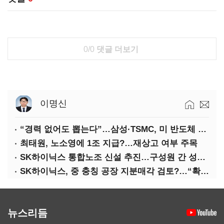
0/0
댓글 더보기
이명신
“경력 없어도 뽑는다”…삼성·TSMC, 미 반도체 인재 쟁탈전
최태원, 노소영에 1조 지급?…재상고 여부 주목
SK하이닉스 통합노조 신설 추진…구성원 간 성과급 불만 확산
SK하이닉스, 중 충칭 공장 지분매각 검토?…“확정된 바 없어”
뉴스리듬