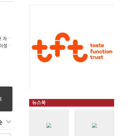
(정기여론조사)③2순위, 10명 중 4명 '송영길'…정청래 '한 자릿수'
(정기여론조사)④최고위원 최민희·박선원 '양강'…서미화·이성윤·임미애 뒤이어
뉴스북
순