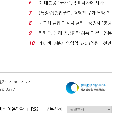
국전쟁’
6
이 대통령 "국가폭력 피해자에 사과…
적극적 조사로 진...
7
(특징주)윙입푸드, 경영진 주가 부양 의
지에 상한가...
8
국고채 담합 과징금 철퇴…증권사 '충당
금 폭탄' 우려...
9
카카오, 올해 임금협약 최종 타결…연봉
6.3% 인상·격려...
10
네이버, 2분기 영업익 5203억원…전년
비 0.2% 감소...
 2008. 2. 22
28-3377
비스 이용약관
RSS
구독신청
I
I