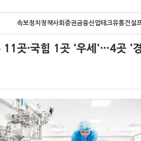
속보
정치
정책
사회
증권
금융
산업
테크
유통
건설
 11곳·국힘 1곳 '우세'…4곳 '