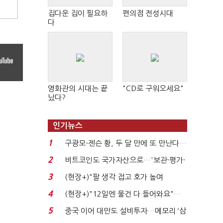
집다운 집이 필요하
편의점 전성시대
다
영화관의 시대는 끝
"CD로 구워오세요"
났다?
인기뉴스
1
구광모-젠슨 황, 두 달 만에 또 만난다…
로봇·AI 등 논...
2
비트코인도 국가자산으로…'보관·평가·
처분' 기준은 ...
3
(현장+)"팔 생각 접고 호가 높여
요"…'덜 똘똘한 한 채' 20...
4
(현장+)"12일엔 물건 다 들어와요"…
빈 매대 채우며 문 연 ...
5
중국 이어 대만도 설비투자…메모리 ‘삼