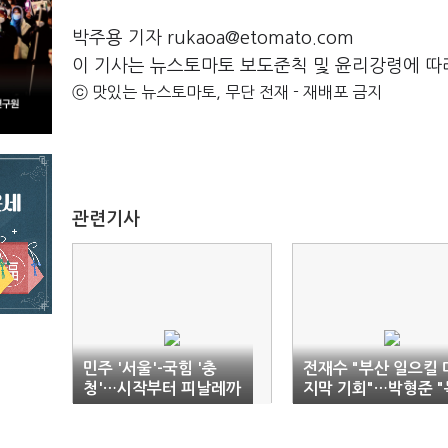
박주용 기자 rukaoa@etomato.com
이 기사는 뉴스토마토 보도준칙 및 윤리강령에 따
ⓒ 맛있는 뉴스토마토, 무단 전재 - 재배포 금지
관련기사
민주 '서울'-국힘 '충
전재수 "부산 일으킬 
청'…시작부터 피날레까
지막 기회"…박형준 "
지 달랐다
주 견제해야"