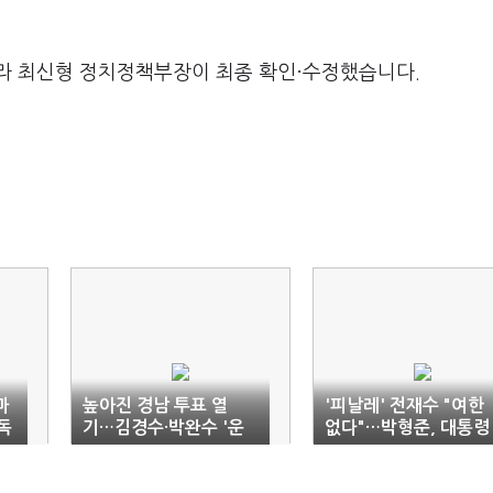
라 최신형 정치정책부장이 최종 확인·수정했습니다.
마
높아진 경남 투표 열
'피날레' 전재수 "여한
독
기…김경수·박완수 '운
없다"…박형준, 대통령
명의 밤'
때리기