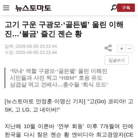
구독
고기 구운 구광모·‘골든벨’ 울린 이해
진…‘불금’ 즐긴 젠슨 황
입력: 2026-06-05 23:22:44
수정: 2026-06-05 23:22:44
답글쓰기
‘막내’ 역할 구광모·‘골든벨’ 울린 이해진
시민들과 사진 찍고 “HBM” 호응 유도
삼겹살 먹고 건배사…총수들 ‘회식 모드’
[뉴스토마토 안정훈·이명신 기자] “고(Go) 코리아! 고
SK, 고 LG, 고 네이버!”
지난해 10월 이른바 ‘깐부 회동’ 이후 7개월여 만에
한국을 다시 찾은 젠슨 황 엔비디아 최고경영자(CE