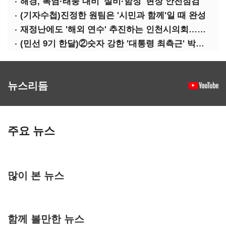
해경, 폭염·태풍 대비 '설비·함정' 현장 안전점검
(기자수첩)진정한 원팀은 '시민과 함께'일 때 완성
재정난에도 '해외 연수' 추진하는 인천시의회…경기·부산은 중단
(민선 9기 한달)②숫자 강한 '대통령 최측근' 박찬대…시험대 오른 인천행정
뉴스리듬
주요 뉴스
많이 본 뉴스
함께 볼만한 뉴스