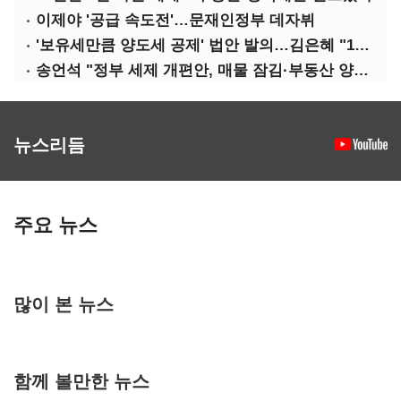
이제야 '공급 속도전'…문재인정부 데자뷔
'보유세만큼 양도세 공제' 법안 발의…김은혜 "1주택자 세 부담 완화"
송언석 "정부 세제 개편안, 매물 잠김·부동산 양극화 키운다"
뉴스리듬
주요 뉴스
많이 본 뉴스
함께 볼만한 뉴스