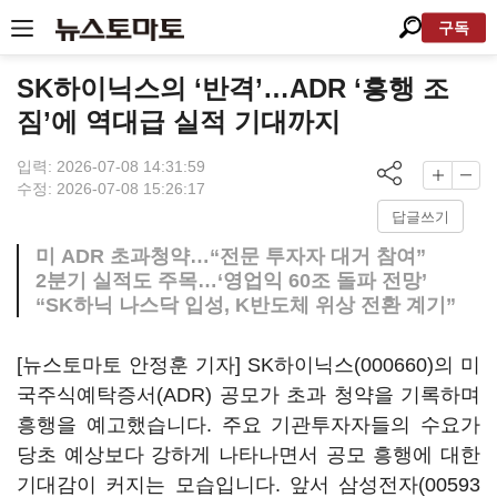
구독
SK하이닉스의 ‘반격’…ADR ‘흥행 조
짐’에 역대급 실적 기대까지
입력: 2026-07-08 14:31:59
수정: 2026-07-08 15:26:17
답글쓰기
미 ADR 초과청약…“전문 투자자 대거 참여”
2분기 실적도 주목…‘영업익 60조 돌파 전망’
“SK하닉 나스닥 입성, K반도체 위상 전환 계기”
[뉴스토마토 안정훈 기자]
SK하이닉스(000660)
의 미
국주식예탁증서(ADR) 공모가 초과 청약을 기록하며
흥행을 예고했습니다. 주요 기관투자자들의 수요가
당초 예상보다 강하게 나타나면서 공모 흥행에 대한
기대감이 커지는 모습입니다. 앞서
삼성전자(00593