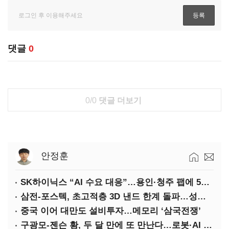
댓글
0
0/0
댓글 더보기
안정훈
SK하이닉스 “AI 수요 대응”…용인·청주 팹에 54조 투자
삼전-포스텍, 초고적층 3D 낸드 한계 돌파…성능·전력효율 개선
중국 이어 대만도 설비투자…메모리 ‘삼국전쟁’
구광모-젠슨 황, 두 달 만에 또 만난다…로봇·AI 등 논의