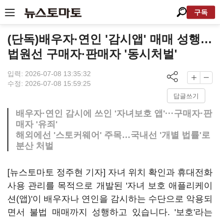
구독
(단독)배우자·연인 '감시앱' 매매 성행…
법원선 구매자·판매자 '동시처벌'
입력: 2026-07-08 13:35:32
수정: 2026-07-08 15:59:25
답글쓰기
배우자·연인 감시에 쓰인 '자녀보호 앱'···구매자·판
매자 '유죄'
해외에선 '스토커웨어' 주목…국내선 '개별 법률'로
분산 처벌
[뉴스토마토 정주현 기자] 자녀 위치 확인과 휴대전화
사용 관리를 목적으로 개발된 '자녀 보호 애플리케이
션(앱)'이 배우자나 연인을 감시하는 수단으로 악용되
면서 불법 매매까지 성행하고 있습니다. '보호'라는