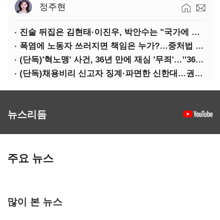
정주현
진술 뒤집은 김현태·이진우, 박안수는 "국가에 헌신"…법정서 드러난 군 수뇌부의 민낯
폭염에 노동자 쓰러지면 책임은 누가?…중처법 처벌될까?
(단독)'혁노맹' 사건, 36년 만에 재심 '무죄'…’'36시간 불법구금·자백강요' 인정
(단독)채용비리 신고자 징계·파면한 신한대…권익위 제동에도 갈등 계속
뉴스리듬
주요 뉴스
많이 본 뉴스