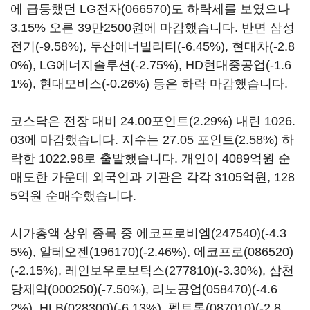
에 급등했던
LG전자(066570)
도 하락세를 보였으나
3.15% 오른 39만2500원에 마감했습니다. 반면 삼성
전기(-9.58%), 두산에너빌리티(-6.45%), 현대차(-2.8
0%), LG에너지솔루션(-2.75%), HD현대중공업(-1.6
1%), 현대모비스(-0.26%) 등은 하락 마감했습니다.
코스닥은 전장 대비 24.00포인트(2.29%) 내린 1026.
03에 마감했습니다. 지수는 27.05 포인트(2.58%) 하
락한 1022.98로 출발했습니다. 개인이 4089억원 순
매도한 가운데 외국인과 기관은 각각 3105억원, 128
5억원 순매수했습니다.
시가총액 상위 종목 중
에코프로비엠(247540)
(-4.3
5%),
알테오젠(196170)
(-2.46%),
에코프로(086520)
(-2.15%),
레인보우로보틱스(277810)
(-3.30%),
삼천
당제약(000250)
(-7.50%),
리노공업(058470)
(-4.6
2%),
HLB(028300)
(-6.13%),
펩트론(087010)
(-2.8