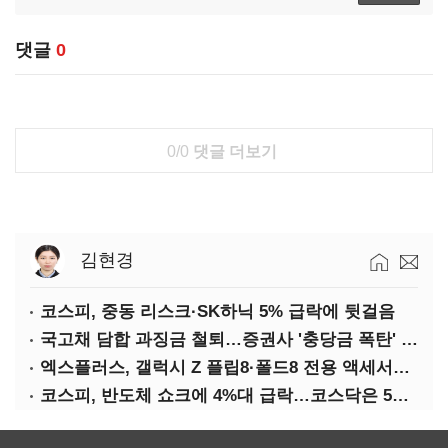
댓글
0
0/0
댓글 더보기
김현경
코스피, 중동 리스크·SK하닉 5% 급락에 뒷걸음
국고채 담합 과징금 철퇴…증권사 '충당금 폭탄' 우려
엑스플러스, 갤럭시 Z 플립8·폴드8 전용 액세서리 출시
코스피, 반도체 쇼크에 4%대 급락…코스닥은 5거래일째 상승