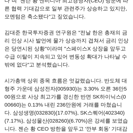
다"며 "젠슨 황 엔비디아 최고경영자(CEO) 방문에 따
른 협력 기대감으로 일부 관련주가 상승하고 있지만,
모멘텀은 축소됐다"고 짚었습니다.
김대준 한국투자증권 연구원은 "전날 한은 총재의 금
리 인상 시사 발언에 물가 상승까지 겹쳐서 금리 인상
은 당연시된 상황"이라며 "스페이스X 상장을 앞두고
수급 이탈이 지속되고 있어 변동성 확대가 나타날 수
밖에 없다"고 분석했습니다.
시가총액 상위 종목 흐름은 엇갈렸습니다. 반도체 대
형주 가운데
삼성전자(005930)
는 3.30% 오른 36만5
00원으로 사상 최고가를 경신한 반면
SK하이닉스(0
00660)
는 0.13% 내린 236만원에 거래를 마쳤습니
다.
삼성생명(032830)
(17.07%),
SK스퀘어(402340)
(7.17%),
삼성물산(028260)
(6.70%)은 강세를 보였습
니다. 젠슨 황 CEO 방한을 앞두고 '깐부 회동' 기대감